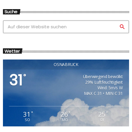
Suche
search
Wetter
OSNABRÜCK
31
°
Überwiegend bewölkt
29% Luftfeuchtigkeit
Wind: 5m/s W
MAX C 31 • MIN C 31
31
26
25
°
°
°
SO
MO
DI