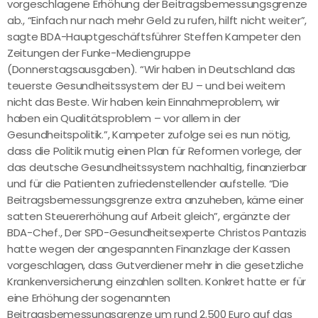
vorgeschlagene Erhöhung der Beitragsbemessungsgrenze
ab., “Einfach nur nach mehr Geld zu rufen, hilft nicht weiter”,
sagte BDA-Hauptgeschäftsführer Steffen Kampeter den
Zeitungen der Funke-Mediengruppe
(Donnerstagsausgaben). “Wir haben in Deutschland das
teuerste Gesundheitssystem der EU – und bei weitem
nicht das Beste. Wir haben kein Einnahmeproblem, wir
haben ein Qualitätsproblem – vor allem in der
Gesundheitspolitik.”, Kampeter zufolge sei es nun nötig,
dass die Politik mutig einen Plan für Reformen vorlege, der
das deutsche Gesundheitssystem nachhaltig, finanzierbar
und für die Patienten zufriedenstellender aufstelle. “Die
Beitragsbemessungsgrenze extra anzuheben, käme einer
satten Steuererhöhung auf Arbeit gleich”, ergänzte der
BDA-Chef., Der SPD-Gesundheitsexperte Christos Pantazis
hatte wegen der angespannten Finanzlage der Kassen
vorgeschlagen, dass Gutverdiener mehr in die gesetzliche
Krankenversicherung einzahlen sollten. Konkret hatte er für
eine Erhöhung der sogenannten
Beitragsbemessungsgrenze um rund 2.500 Euro auf das