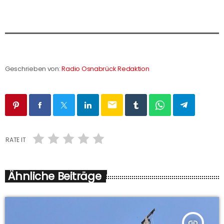
Geschrieben von:
Radio Osnabrück Redaktion
email
RATE IT
Ähnliche Beiträge
insert_link