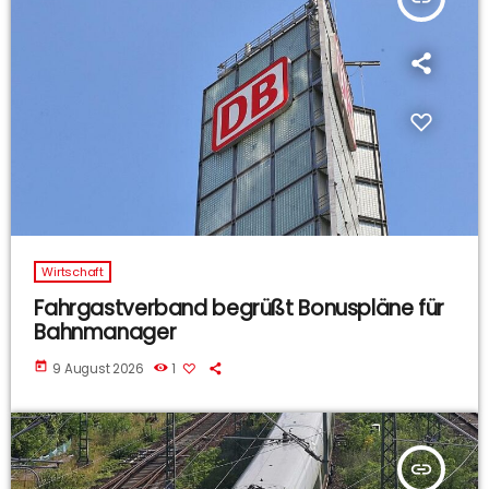
Wirtschaft
Fahrgastverband begrüßt Bonuspläne für
Bahnmanager
today
9 August 2026
1
insert_link