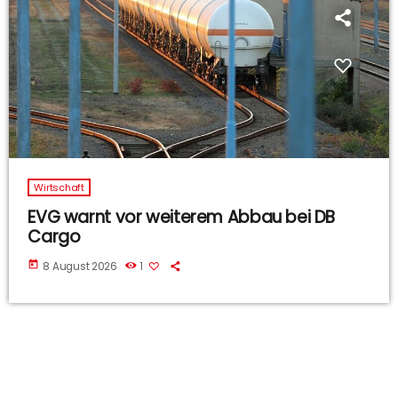
Wirtschaft
EVG warnt vor weiterem Abbau bei DB
Cargo
today
8 August 2026
1