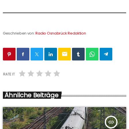
Geschrieben von:
Radio Osnabrück Redaktion
email
RATE IT
Ähnliche Beiträge
insert_link