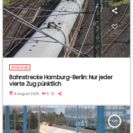
Wirtschaft
Bahnstrecke Hamburg-Berlin: Nur jeder
vierte Zug pünktlich
today
8 August 2026
5
insert_link