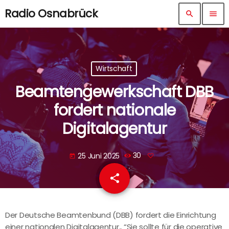
Radio Osnabrück
search
menu
Wirtschaft
Beamtengewerkschaft DBB
fordert nationale
Digitalagentur
25 Juni 2025
30
today
share
email
Der Deutsche Beamtenbund (DBB) fordert die Einrichtung
einer nationalen Digitalagentur., “Sie sollte für die operative