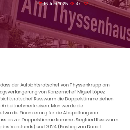
16 Juni 2025
37
today
 dass der Aufsichtsratschef von Thyssenkrupp am
tragsverlängerung von Konzernchef Miguel López
ufsichtsratschef Russwurm die Doppelstimme ziehen
 aus Arbeitnehmerkreisen. Man werde die
twa die Finanzierung für die Abspaltung von
dass es zur Doppelstimme komme., Siegfried Russwurm
des Vorstands) und 2024 (Einstieg von Daniel