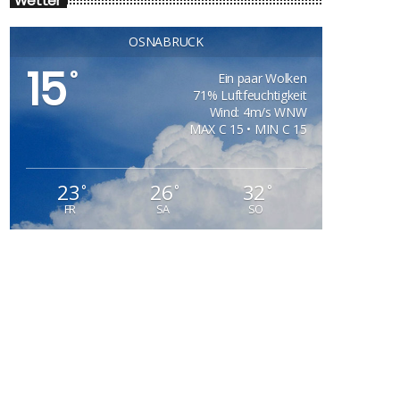
Wetter
OSNABRÜCK
15
°
Ein paar Wolken
71% Luftfeuchtigkeit
Wind: 4m/s WNW
MAX C 15 • MIN C 15
23
26
32
°
°
°
FR
SA
SO