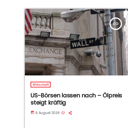
insert_link
Wirtschaft
US-Börsen lassen nach – Ölpreis
steigt kräftig
6 August 2026
today