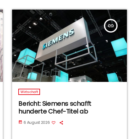
insert_link
Wirtschaft
Bericht: Siemens schafft
hunderte Chef-Titel ab
6 August 2026
today