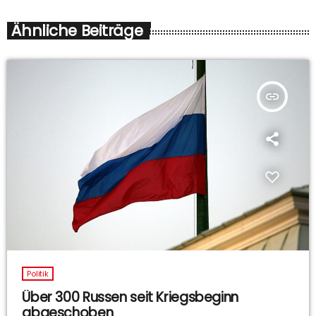
Ähnliche Beiträge
insert_link
Politik
Über 300 Russen seit Kriegsbeginn
abgeschoben