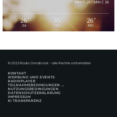
MAX C 26 • MIN C 26
26
35
26
°
°
°
SA
SO
MO
© 2023 Radio Osnabrück - alle Rechte vorbehalten
KONTAKT
WERBUNG UND EVENTS
RADIOPLAYER
TEILNAHMEBEDINGUNGEN FÜR GEWINNSPIELE
NUTZUNGSBEDINGUNGEN
DATENSCHUTZERKLÄRUNG
IMPRESSUM
KI TRANSPARENZ