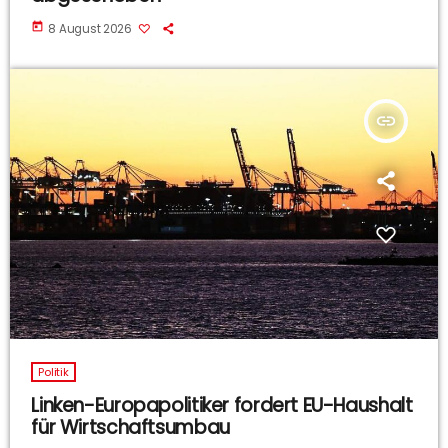
today
8 August 2026
insert_link
Politik
Linken-Europapolitiker fordert EU-Haushalt
für Wirtschaftsumbau