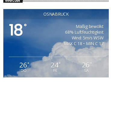
Wetter
OSNABRÜCK
18
°
Mäßig bewölkt
68% Luftfeuchtigkeit
Wind: 5m/s WSW
MAX C 18 • MIN C 17
26
24
26
°
°
°
DO
FR
SA