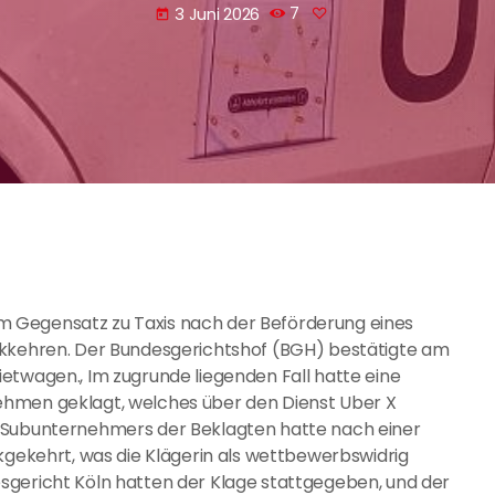
3 Juni 2026
7
today
 Gegensatz zu Taxis nach der Beförderung eines
ckkehren. Der Bundesgerichtshof (BGH) bestätigte am
etwagen., Im zugrunde liegenden Fall hatte eine
ehmen geklagt, welches über den Dienst Uber X
s Subunternehmers der Beklagten hatte nach einer
ckgekehrt, was die Klägerin als wettbewerbswidrig
sgericht Köln hatten der Klage stattgegeben, und der