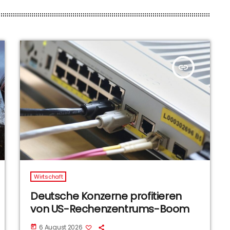
insert_link
Wirtschaft
Deutsche Konzerne profitieren
von US-Rechenzentrums-Boom
6 August 2026
today