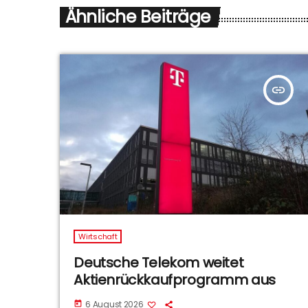
Ähnliche Beiträge
insert_link
Wirtschaft
Deutsche Telekom weitet
Aktienrückkaufprogramm aus
6 August 2026
today