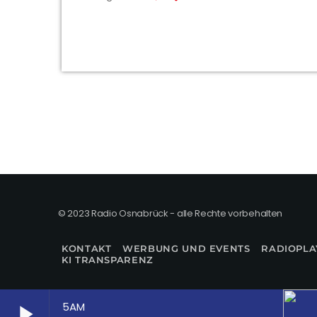
© 2023 Radio Osnabrück - alle Rechte vorbehalten
KONTAKT
WERBUNG UND EVENTS
RADIOPLA
KI TRANSPARENZ
5AM
play_arrow