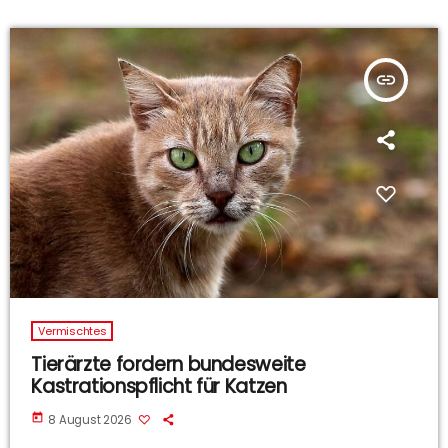
insert_link
Vermischtes
Tierärzte fordern bundesweite
Kastrationspflicht für Katzen
today
8 August 2026