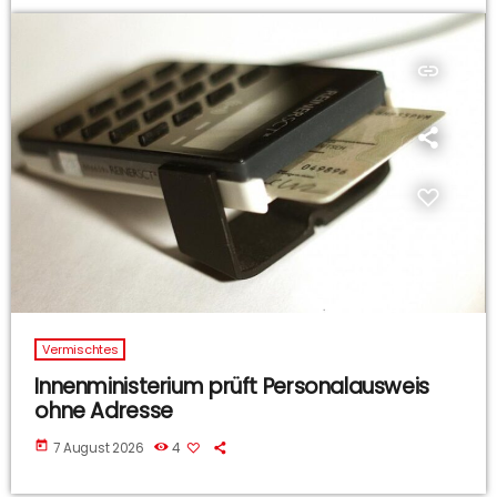
insert_link
Vermischtes
Innenministerium prüft Personalausweis
ohne Adresse
today
7 August 2026
4