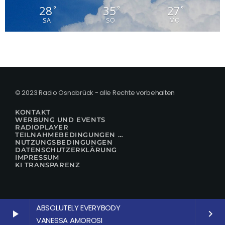
28
35
27
°
°
°
SA
SO
MO
© 2023 Radio Osnabrück - alle Rechte vorbehalten
KONTAKT
WERBUNG UND EVENTS
RADIOPLAYER
TEILNAHMEBEDINGUNGEN FÜR GEWINNSPIELE
NUTZUNGSBEDINGUNGEN
DATENSCHUTZERKLÄRUNG
IMPRESSUM
KI TRANSPARENZ
ABSOLUTELY EVERYBODY
play_arrow
keyboard_arrow_right
VANESSA AMOROSI