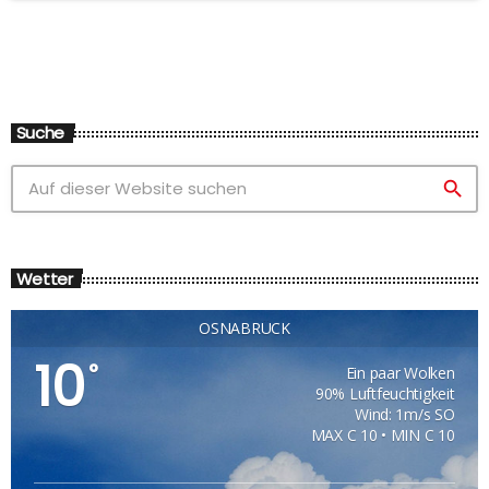
Suche
search
Wetter
OSNABRÜCK
10
°
Ein paar Wolken
90% Luftfeuchtigkeit
Wind: 1m/s SO
MAX C 10 • MIN C 10