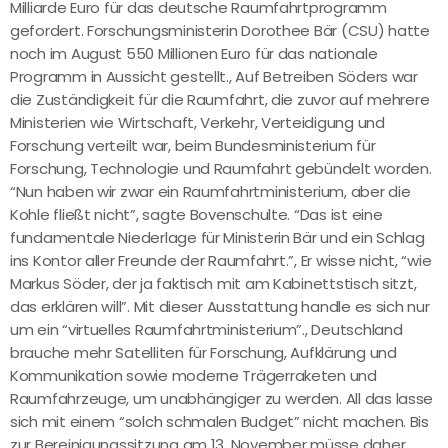
Milliarde Euro für das deutsche Raumfahrtprogramm
gefordert. Forschungsministerin Dorothee Bär (CSU) hatte
noch im August 550 Millionen Euro für das nationale
Programm in Aussicht gestellt., Auf Betreiben Söders war
die Zuständigkeit für die Raumfahrt, die zuvor auf mehrere
Ministerien wie Wirtschaft, Verkehr, Verteidigung und
Forschung verteilt war, beim Bundesministerium für
Forschung, Technologie und Raumfahrt gebündelt worden.
“Nun haben wir zwar ein Raumfahrtministerium, aber die
Kohle fließt nicht”, sagte Bovenschulte. “Das ist eine
fundamentale Niederlage für Ministerin Bär und ein Schlag
ins Kontor aller Freunde der Raumfahrt.”, Er wisse nicht, “wie
Markus Söder, der ja faktisch mit am Kabinettstisch sitzt,
das erklären will”. Mit dieser Ausstattung handle es sich nur
um ein “virtuelles Raumfahrtministerium”., Deutschland
brauche mehr Satelliten für Forschung, Aufklärung und
Kommunikation sowie moderne Trägerraketen und
Raumfahrzeuge, um unabhängiger zu werden. All das lasse
sich mit einem “solch schmalen Budget” nicht machen. Bis
zur Bereinigungssitzung am 13. November müsse daher