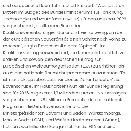
und europäische Raumfahrt scharf kritisiert. “Was jetzt an
Mitteln im Budget des Bundesministeriums für Forschung,
Technologie und Raumfahrt (BMFTR) für den Haushalt 2026
vorgesehen ist, stellt einen Bruch der
Koalitionsvereinbarungen dar und ist viel zu wenig, um bei
der europäischen Souveränität einen Schritt nach vorne zu
machen”, sagte Bovenschulte dem “Spiegel”., Im
Koalitionsvertrag sei vereinbart, die Raumfahrt deutlich zu
stärken und sowohl den deutschen Beitrag zur
Europäischen Weltraumorganisation (ESA) zu erhöhen, als
auch das nationale Raumfahrtprogramm auszubauen. “Es
ist nicht akzeptabel, dass wir dieses Ziel unterlaufen”, so
Bovenschulte., Im Haushaltsentwurf der Bundesregierung
sind für 2026 insgesamt 1,2 Milliarden Euro an ESA-Beiträgen
vorgesehen, rund 282 Millionen Euro sollen in das nationale
Programm fließen. Bovenschulte und die
Ministerpräsidenten Bayerns und Baden-Württembergs,
Markus Söder (CSU) und Winfried Kretschmann (Grüne),
hatten zwei Milliarden Euro jährlich für die ESA und eine