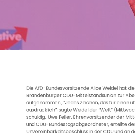
Die AfD-Bundesvorsitzende Alice Weidel hat di
Brandenburger CDU-Mittelstandsunion zur Absa
aufgenommen., “Jedes Zeichen, das für einen üb
ausdrücklich”, sagte Weidel der “Welt” (Mittwo
schuldig., Uwe Feiler, Ehrenvorsitzender der M
und CDU-Bundestagsabgeordneter, erteilte der 
Unvereinbarkeitsbeschluss in der CDU und an dem