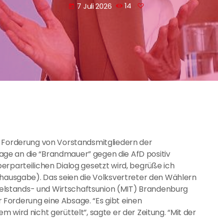
7 Juli 2026
14
today
e Forderung von Vorstandsmitgliedern der
ge an die “Brandmauer” gegen die AfD positiv
erparteilichen Dialog gesetzt wird, begrüße ich
chausgabe). Das seien die Volksvertreter den Wählern
ittelstands- und Wirtschaftsunion (MIT) Brandenburg
Forderung eine Absage. “Es gibt einen
 wird nicht gerüttelt”, sagte er der Zeitung. “Mit der