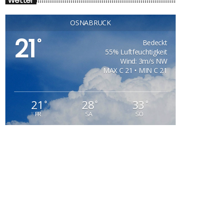
Wetter
OSNABRÜCK
21
°
Bedeckt
55% Luftfeuchtigkeit
Wind: 3m/s NW
MAX C 21 • MIN C 21
21
28
33
°
°
°
FR
SA
SO