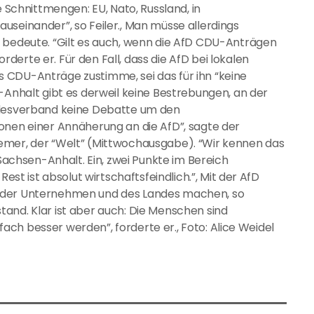
e Schnittmengen: EU, Nato, Russland, in
useinander”, so Feiler., Man müsse allerdings
h bedeute. “Gilt es auch, wenn die AfD CDU-Anträgen
erte er. Für den Fall, dass die AfD bei lokalen
 CDU-Anträge zustimme, sei das für ihn “keine
-Anhalt gibt es derweil keine Bestrebungen, an der
andesverband keine Debatte um den
onen einer Annäherung an die AfD”, sagte der
emer, der “Welt” (Mittwochausgabe). “Wir kennen das
chsen-Anhalt. Ein, zwei Punkte im Bereich
Rest ist absolut wirtschaftsfeindlich.”, Mit der AfD
e der Unternehmen und des Landes machen, so
and. Klar ist aber auch: Die Menschen sind
infach besser werden”, forderte er., Foto: Alice Weidel