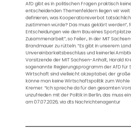
AfD gibt es in politischen Fragen praktisch kein
entscheidenden Themenfeldern liegen wir weit a
definieren, was Kooperationsverbot tatsächlic
zustimmen würde? Das muss geklärt werden”, ford
Entscheidungen wie dem Bau eines Sportplatzes
Zusammenarbeit”, so Feiler., In der MIT Sachsen
Brandmauer zu rütteln. “Es gibt in unserem L
Unvereinbarkeitsbeschluss und keinerlei Ambiti
Vorsitzende der MIT Sachsen-Anhalt, Harald Kr
sogenannte Regierungsprogramm der AfD für Sa
Wirtschaft sind vielleicht akzeptabel, der große 
könne man keine Wirtschaftspolitik zum Wohl
Kremer. “Ich spreche da für den gesamten Vorst
unzufrieden mit der Politik in Berlin, das muss e
am 07.07.2026, via dts Nachrichtenagentur