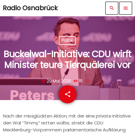
Radio Osnabrück
search
menu
Politik
Buckelwal-Initiative: CDU wirft
Minister teure Tierquälerei vor
29 Mai 2026
16
today
share
email
Nach der missglückten Aktion, mit der eine private Initiative
den Wal “Timmy” retten wollte, strebt die CDU
Mecklenburg-Vorpommern parlamentarische Aufklärung