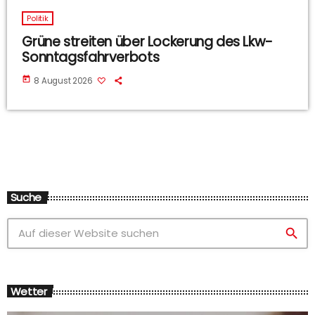
Politik
Grüne streiten über Lockerung des Lkw-
Sonntagsfahrverbots
today
8 August 2026
Suche
search
Wetter