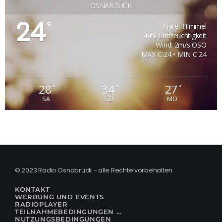
OSNABRÜCK
24
°
Klarer Himmel
44% Luftfeuchtigkeit
Wind: 2m/s OSO
MAX C 24 • MIN C 24
28
34
27
°
°
°
SA
SO
MO
© 2023 Radio Osnabrück - alle Rechte vorbehalten
KONTAKT
WERBUNG UND EVENTS
RADIOPLAYER
TEILNAHMEBEDINGUNGEN FÜR GEWINNSPIELE
NUTZUNGSBEDINGUNGEN