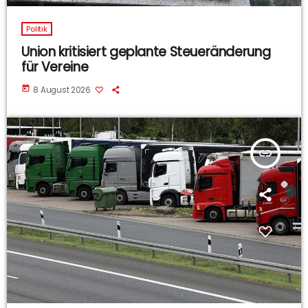
Politik
Union kritisiert geplante Steueränderung
für Vereine
today
8 August 2026
insert_link