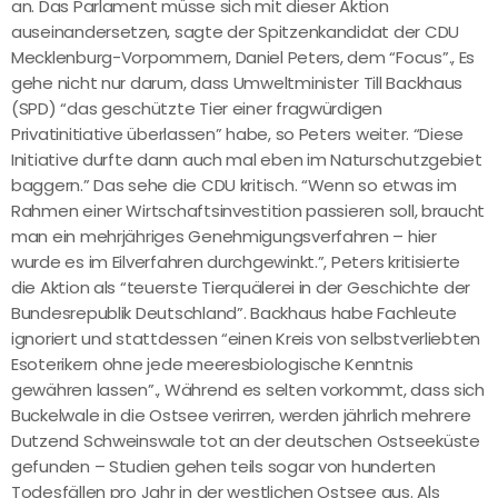
an. Das Parlament müsse sich mit dieser Aktion
auseinandersetzen, sagte der Spitzenkandidat der CDU
Mecklenburg-Vorpommern, Daniel Peters, dem “Focus”., Es
gehe nicht nur darum, dass Umweltminister Till Backhaus
(SPD) “das geschützte Tier einer fragwürdigen
Privatinitiative überlassen” habe, so Peters weiter. “Diese
Initiative durfte dann auch mal eben im Naturschutzgebiet
baggern.” Das sehe die CDU kritisch. “Wenn so etwas im
Rahmen einer Wirtschaftsinvestition passieren soll, braucht
man ein mehrjähriges Genehmigungsverfahren – hier
wurde es im Eilverfahren durchgewinkt.”, Peters kritisierte
die Aktion als “teuerste Tierquälerei in der Geschichte der
Bundesrepublik Deutschland”. Backhaus habe Fachleute
ignoriert und stattdessen “einen Kreis von selbstverliebten
Esoterikern ohne jede meeresbiologische Kenntnis
gewähren lassen”., Während es selten vorkommt, dass sich
Buckelwale in die Ostsee verirren, werden jährlich mehrere
Dutzend Schweinswale tot an der deutschen Ostseeküste
gefunden – Studien gehen teils sogar von hunderten
Todesfällen pro Jahr in der westlichen Ostsee aus. Als