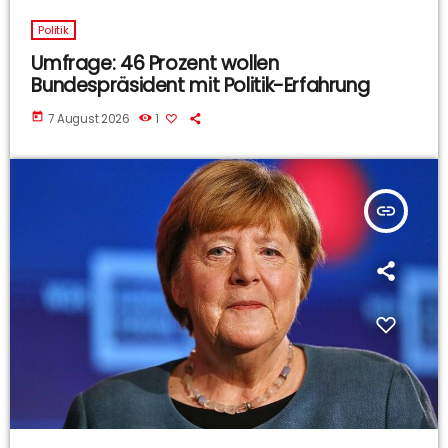
Politik
Umfrage: 46 Prozent wollen
Bundespräsident mit Politik-Erfahrung
today
7 August 2026
1
insert_link