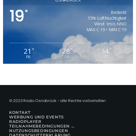
19
°
Bedeckt
55% Luftfeuchtigkeit
Wind: 1m/s NNO
MAX C 19 • MIN C 19
21
28
34
°
°
°
FR
SA
SO
© 2023 Radio Osnabrück - alle Rechte vorbehalten
KONTAKT
WERBUNG UND EVENTS
RADIOPLAYER
TEILNAHMEBEDINGUNGEN FÜR GEWINNSPIELE
NUTZUNGSBEDINGUNGEN
DATENSCHUTZERKLÄRUNG