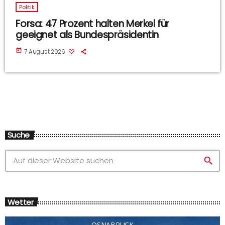
Politik
Forsa: 47 Prozent halten Merkel für
geeignet als Bundespräsidentin
today
7 August 2026
Suche
search
Wetter
OSNABRÜCK