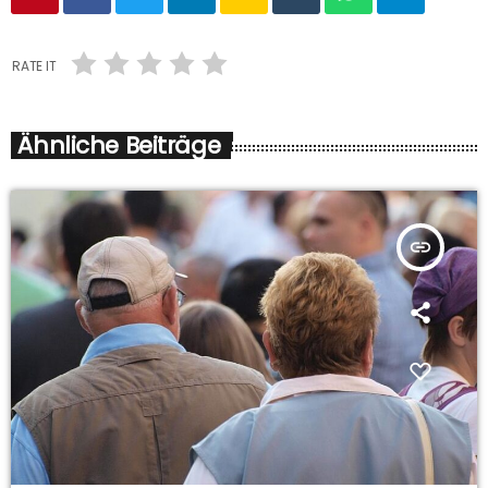
RATE IT
Ähnliche Beiträge
insert_link