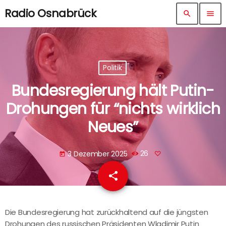
Radio Osnabrück
search
menu
Politik
Bundesregierung hält Putin-
Drohungen für “nichts wirklich
Neues”
3 Dezember 2025
26
today
share
email
Die Bundesregierung hat zurückhaltend auf die jüngsten
Drohungen des russischen Präsidenten Wladimir Putin