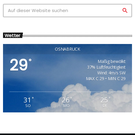
search
Wetter
OSNABRÜCK
29
°
Mäßig bewölkt
37% Luftfeuchtigkeit
Wind: 4m/s SW
MAX C 29 • MIN C 29
31
26
25
°
°
°
SO
MO
DI