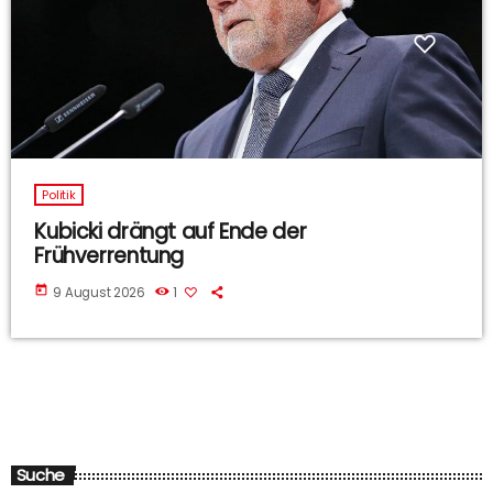
Politik
Kubicki drängt auf Ende der
Frühverrentung
today
9 August 2026
1
Suche