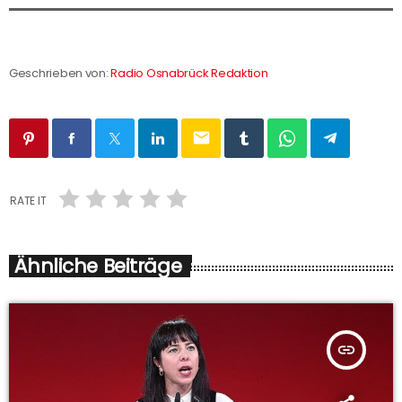
Geschrieben von:
Radio Osnabrück Redaktion
email
RATE IT
Ähnliche Beiträge
insert_link