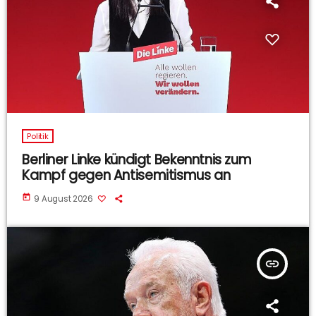
Politik
Berliner Linke kündigt Bekenntnis zum
Kampf gegen Antisemitismus an
today
9 August 2026
insert_link