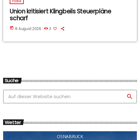
Politik
Union kritisiert Klingbeils Steuerpläne
scharf
today
8 August 2026
3
Suche
search
Wetter
OSNABRÜCK