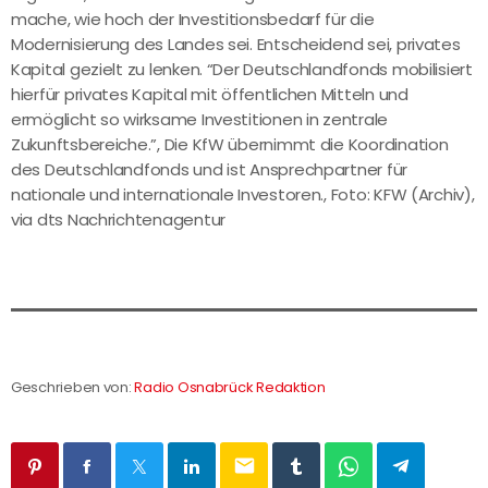
mache, wie hoch der Investitionsbedarf für die
Modernisierung des Landes sei. Entscheidend sei, privates
Kapital gezielt zu lenken. “Der Deutschlandfonds mobilisiert
hierfür privates Kapital mit öffentlichen Mitteln und
ermöglicht so wirksame Investitionen in zentrale
Zukunftsbereiche.”, Die KfW übernimmt die Koordination
des Deutschlandfonds und ist Ansprechpartner für
nationale und internationale Investoren., Foto: KFW (Archiv),
via dts Nachrichtenagentur
Geschrieben von:
Radio Osnabrück Redaktion
email