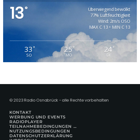
13
°
Überwiegend bewölkt
77% Luftfeuchtigkeit
Wind: 2m/s OSO
MAX C 13 • MIN C 13
33
25
24
°
°
°
SO
MO
DI
© 2023 Radio Osnabrück - alle Rechte vorbehalten
KONTAKT
WERBUNG UND EVENTS
RADIOPLAYER
TEILNAHMEBEDINGUNGEN FÜR GEWINNSPIELE
NUTZUNGSBEDINGUNGEN
DATENSCHUTZERKLÄRUNG