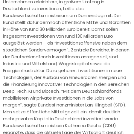
Unternehmen erleichtere, in großem Umfang in
Deutschland zu investieren, teilte das
Bundeswirtschaftsministerium am Donnerstag mit. Der
Bund stellt dafür demnach öffentliche Mittel und Garantien
in Höhe von rund 30 Milliarden Euro bereit. Damit sollen
insgesamt Investitionen von rund 130 Milliarden Euro
ausgelöst werden – als “Investitionsoffensive neben dem
staatlichen Sondervermögen”., Zentrale Bereiche, in denen
der Deutschlandfonds Investitionen anregen soll, sind
Industrie und Mittelstand, Wagniskapital sowie die
Energieinfrastruktur. Dazu gehören Investitionen in neue
Technologien, der Ausbau von Erneuerbaren Energien und
die Finanzierung innovativer Technologien in den Bereichen
Deep Tech, KI und Biotech., “Mit dem Deutschlandfonds
mobilisieren wir private Investitionen in die Jobs von
morgen”, sagte Bundesfinanzminister Lars Klingbeil (SPD).
Man setze öffentliche Mittel gezielt ein, damit deutlich
mehr privates Kapital in Deutschland investiert werde.,
Bundeswirtschaftsministerin Katherina Reiche (CDU)
ergänzte, dass die aktuelle Lage der Wirtschaft deutlich