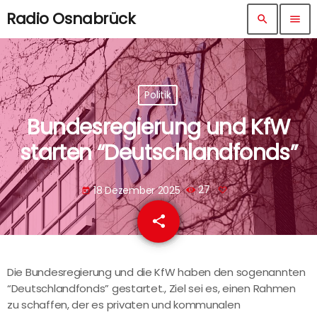
Radio Osnabrück
search
menu
Politik
Bundesregierung und KfW
starten “Deutschlandfonds”
18 Dezember 2025
27
today
share
email
Die Bundesregierung und die KfW haben den sogenannten
“Deutschlandfonds” gestartet., Ziel sei es, einen Rahmen
zu schaffen, der es privaten und kommunalen