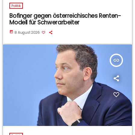
Politik
Bofinger gegen österreichisches Renten-
Modell für Schwerarbeiter
today
8 August 2026
insert_link