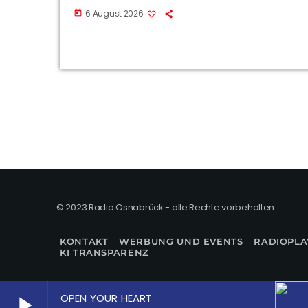
6 August 2026
today
© 2023 Radio Osnabrück - alle Rechte vorbehalten
KONTAKT
WERBUNG UND EVENTS
RADIOPLA
KI TRANSPARENZ
OPEN YOUR HEART
play_arrow