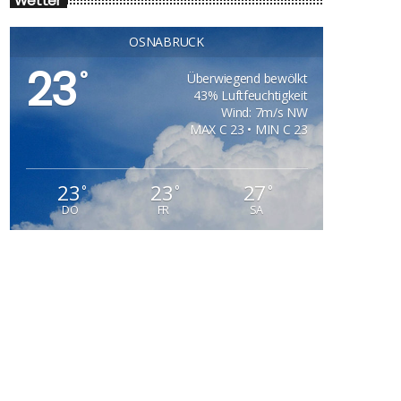
Wetter
OSNABRÜCK
23
°
Überwiegend bewölkt
43% Luftfeuchtigkeit
Wind: 7m/s NW
MAX C 23 • MIN C 23
23
23
27
°
°
°
DO
FR
SA