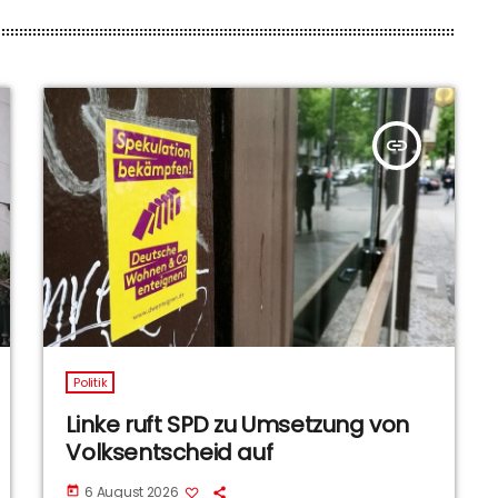
insert_link
Politik
Linke ruft SPD zu Umsetzung von
Volksentscheid auf
6 August 2026
today