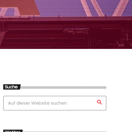
Suche
search