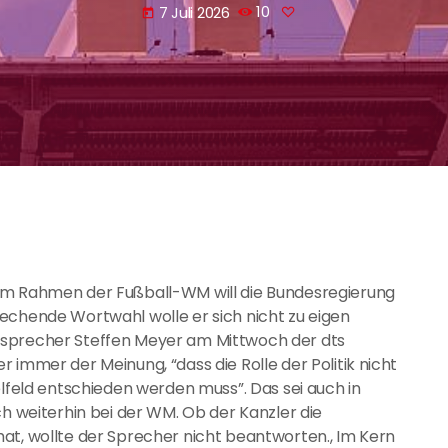
7 Juli 2026
10
today
 im Rahmen der Fußball-WM will die Bundesregierung
echende Wortwahl wolle er sich nicht zu eigen
ssprecher Steffen Meyer am Mittwoch der dts
 immer der Meinung, “dass die Rolle der Politik nicht
elfeld entschieden werden muss”. Das sei auch in
ch weiterhin bei der WM. Ob der Kanzler die
at, wollte der Sprecher nicht beantworten., Im Kern