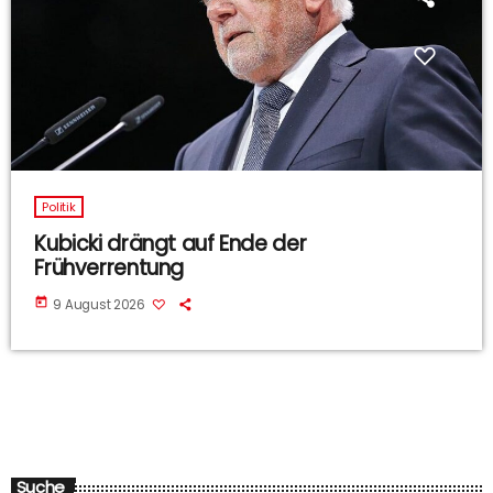
Politik
Kubicki drängt auf Ende der
Frühverrentung
today
9 August 2026
Suche