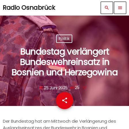
Radio Osnabrück
search
menu
Politik
Bundestag verlängert
Bundeswehreinsatz in
Bosnien und Herzegowina
25 Juni 2025
25
today
share
email
Der Bundestag hat am Mittwoch die Verlängerung des
Auslandseinsatzes der Bundeswehr in Bosnien und