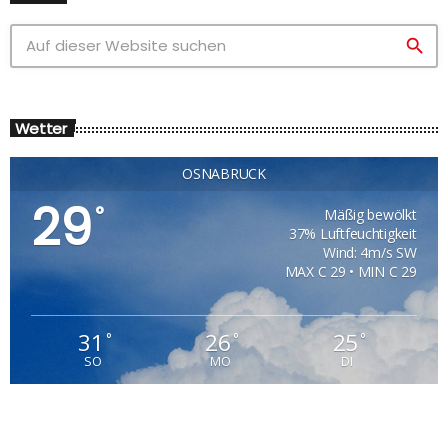
search
Wetter
OSNABRÜCK
29
°
Mäßig bewölkt
37% Luftfeuchtigkeit
Wind: 4m/s SW
MAX C 29 • MIN C 29
31
26
25
°
°
°
SO
MO
DI