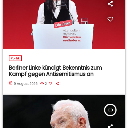
Politik
Berliner Linke kündigt Bekenntnis zum
Kampf gegen Antisemitismus an
today
9 August 2026
2
insert_link