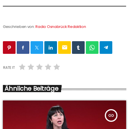
Geschrieben von:
Radio Osnabrück Redaktion
email
RATE IT
Ähnliche Beiträge
insert_link