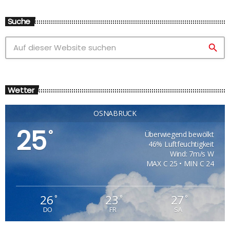
Suche
search
Wetter
OSNABRÜCK
25
°
Überwiegend bewölkt
46% Luftfeuchtigkeit
Wind: 7m/s W
MAX C 25 • MIN C 24
26
23
27
°
°
°
DO
FR
SA