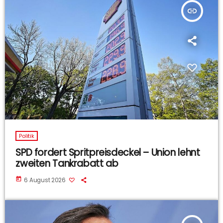
insert_link
Politik
SPD fordert Spritpreisdeckel – Union lehnt
zweiten Tankrabatt ab
today
6 August 2026