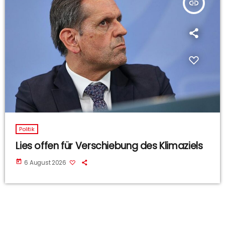
insert_link
Politik
Lies offen für Verschiebung des Klimaziels
today
6 August 2026