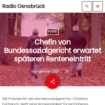
Radio Osnabrück
search
menu
Politik
Chefin von
Bundessozialgericht erwartet
späteren Renteneintritt
8 November 2025
26
today
share
email
Die Präsidentin des Bundessozialgerichts, Christine
Fuchsloch, sieht eine Notwendigkeit für ein höheres