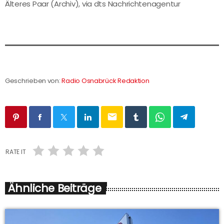
Älteres Paar (Archiv), via dts Nachrichtenagentur
Geschrieben von:
Radio Osnabrück Redaktion
email
RATE IT
Ähnliche Beiträge