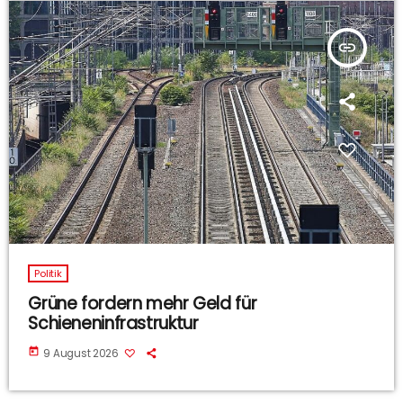
insert_link
Politik
Grüne fordern mehr Geld für
Schieneninfrastruktur
today
9 August 2026