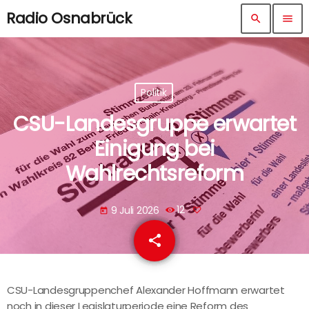
Radio Osnabrück
search
menu
Politik
CSU-Landesgruppe erwartet
Einigung bei
Wahlrechtsreform
9 Juli 2026
12
today
share
email
CSU-Landesgruppenchef Alexander Hoffmann erwartet
noch in dieser Legislaturperiode eine Reform des