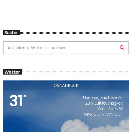
Suche
search
Wetter
OSNABRÜCK
31
°
Überwiegend bewölkt
29% Luftfeuchtigkeit
Wind: 5m/s W
MAX C 31 • MIN C 31