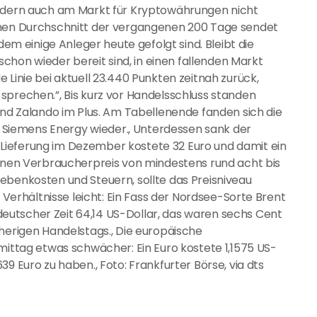
ondern auch am Markt für Kryptowährungen nicht
inen Durchschnitt der vergangenen 200 Tage sendet
dem einige Anleger heute gefolgt sind. Bleibt die
 schon wieder bereit sind, in einen fallenden Markt
 Linie bei aktuell 23.440 Punkten zeitnah zurück,
sprechen.”, Bis kurz vor Handelsschluss standen
und Zalando im Plus. Am Tabellenende fanden sich die
Siemens Energy wieder., Unterdessen sank der
Lieferung im Dezember kostete 32 Euro und damit ein
einen Verbraucherpreis von mindestens rund acht bis
ebenkosten und Steuern, sollte das Preisniveau
e Verhältnisse leicht: Ein Fass der Nordsee-Sorte Brent
utscher Zeit 64,14 US-Dollar, das waren sechs Cent
rherigen Handelstags., Die europäische
tag etwas schwächer: Ein Euro kostete 1,1575 US-
9 Euro zu haben., Foto: Frankfurter Börse, via dts