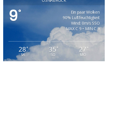
OSNABRÜCK
9
°
Ein paar Wolken
90% Luftfeuchtigkeit
Wind: 0m/s SSO
MAX C 9 • MIN C 9
28
35
27
°
°
°
SA
SO
MO