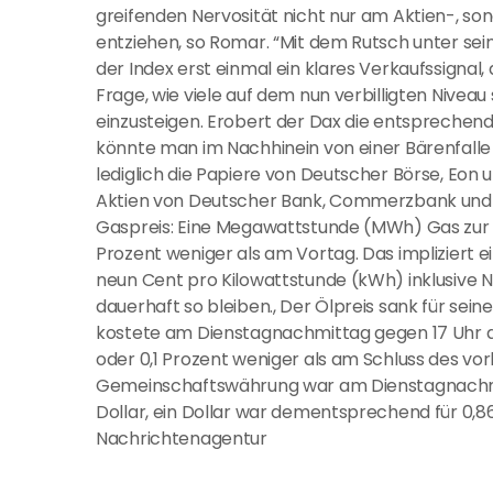
greifenden Nervosität nicht nur am Aktien-, s
entziehen, so Romar. “Mit dem Rutsch unter se
der Index erst einmal ein klares Verkaufssignal, 
Frage, wie viele auf dem nun verbilligten Niveau
einzusteigen. Erobert der Dax die entsprechende
könnte man im Nachhinein von einer Bärenfalle 
lediglich die Papiere von Deutscher Börse, Eon 
Aktien von Deutscher Bank, Commerzbank und 
Gaspreis: Eine Megawattstunde (MWh) Gas zur 
Prozent weniger als am Vortag. Das impliziert 
neun Cent pro Kilowattstunde (kWh) inklusive N
dauerhaft so bleiben., Der Ölpreis sank für sein
kostete am Dienstagnachmittag gegen 17 Uhr de
oder 0,1 Prozent weniger als am Schluss des vo
Gemeinschaftswährung war am Dienstagnachmit
Dollar, ein Dollar war dementsprechend für 0,863
Nachrichtenagentur