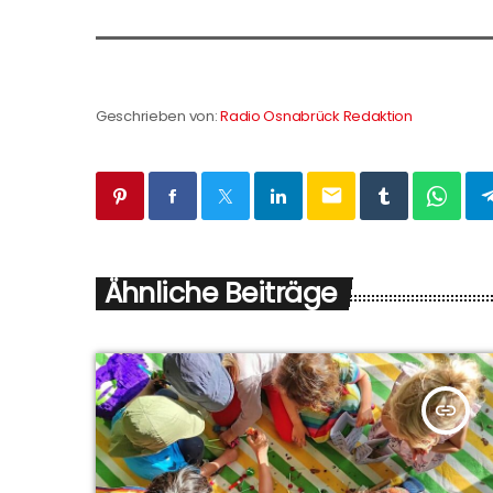
Geschrieben von:
Radio Osnabrück Redaktion
email
Ähnliche Beiträge
insert_link