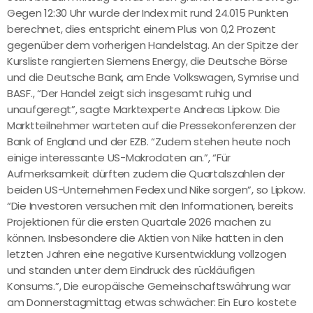
Gegen 12:30 Uhr wurde der Index mit rund 24.015 Punkten
berechnet, dies entspricht einem Plus von 0,2 Prozent
gegenüber dem vorherigen Handelstag. An der Spitze der
Kursliste rangierten Siemens Energy, die Deutsche Börse
und die Deutsche Bank, am Ende Volkswagen, Symrise und
BASF., “Der Handel zeigt sich insgesamt ruhig und
unaufgeregt”, sagte Marktexperte Andreas Lipkow. Die
Marktteilnehmer warteten auf die Pressekonferenzen der
Bank of England und der EZB. “Zudem stehen heute noch
einige interessante US-Makrodaten an.”, “Für
Aufmerksamkeit dürften zudem die Quartalszahlen der
beiden US-Unternehmen Fedex und Nike sorgen”, so Lipkow.
“Die Investoren versuchen mit den Informationen, bereits
Projektionen für die ersten Quartale 2026 machen zu
können. Insbesondere die Aktien von Nike hatten in den
letzten Jahren eine negative Kursentwicklung vollzogen
und standen unter dem Eindruck des rückläufigen
Konsums.”, Die europäische Gemeinschaftswährung war
am Donnerstagmittag etwas schwächer: Ein Euro kostete