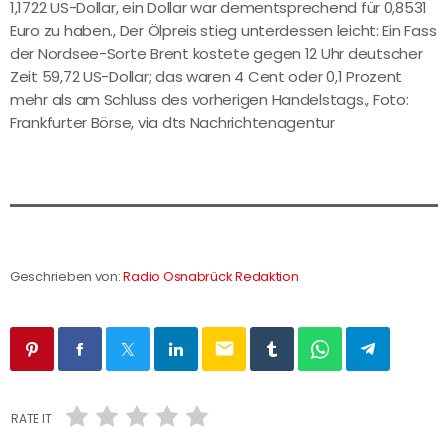
1,1722 US-Dollar, ein Dollar war dementsprechend für 0,8531
Euro zu haben., Der Ölpreis stieg unterdessen leicht: Ein Fass
der Nordsee-Sorte Brent kostete gegen 12 Uhr deutscher
Zeit 59,72 US-Dollar; das waren 4 Cent oder 0,1 Prozent
mehr als am Schluss des vorherigen Handelstags., Foto:
Frankfurter Börse, via dts Nachrichtenagentur
Geschrieben von:
Radio Osnabrück Redaktion
email
RATE IT