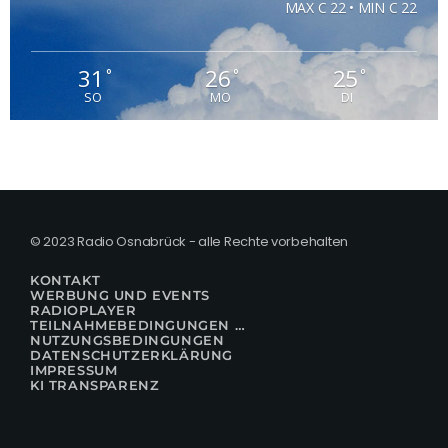
MAX C 22 • MIN C 22
31
26
25
°
°
°
SO
MO
DI
© 2023 Radio Osnabrück - alle Rechte vorbehalten
KONTAKT
WERBUNG UND EVENTS
RADIOPLAYER
TEILNAHMEBEDINGUNGEN FÜR GEWINNSPIELE
NUTZUNGSBEDINGUNGEN
DATENSCHUTZERKLÄRUNG
IMPRESSUM
KI TRANSPARENZ