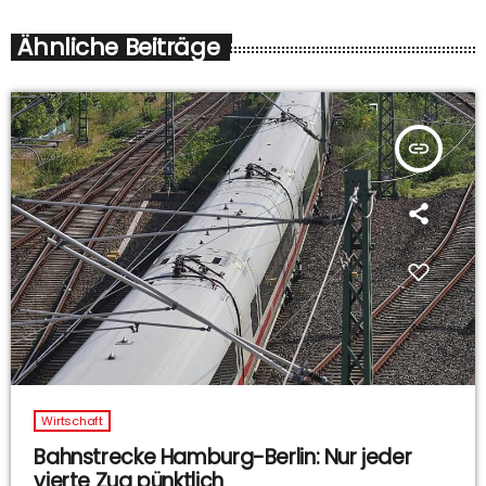
Ähnliche Beiträge
insert_link
Wirtschaft
Bahnstrecke Hamburg-Berlin: Nur jeder
vierte Zug pünktlich