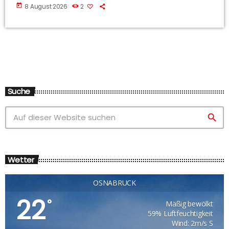
today
8 August 2026
2
Suche
search
Wetter
OSNABRÜCK
22
°
Mäßig bewölkt
59% Luftfeuchtigkeit
Wind: 2m/s S