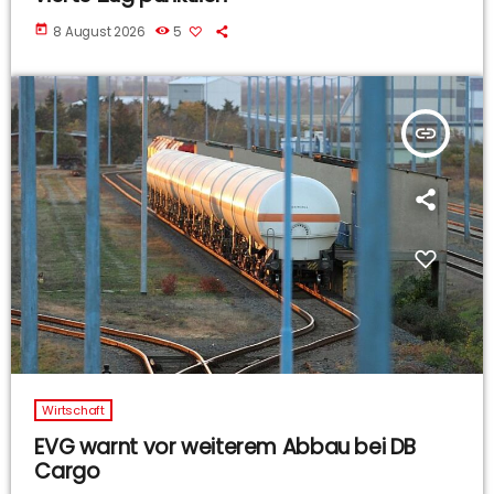
today
8 August 2026
5
insert_link
Wirtschaft
EVG warnt vor weiterem Abbau bei DB
Cargo