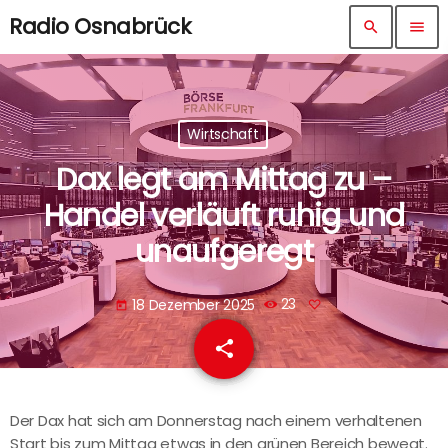
Radio Osnabrück
search
menu
Wirtschaft
Dax legt am Mittag zu –
Handel verläuft ruhig und
unaufgeregt
18 Dezember 2025
23
today
share
email
Der Dax hat sich am Donnerstag nach einem verhaltenen
Start bis zum Mittag etwas in den grünen Bereich bewegt.