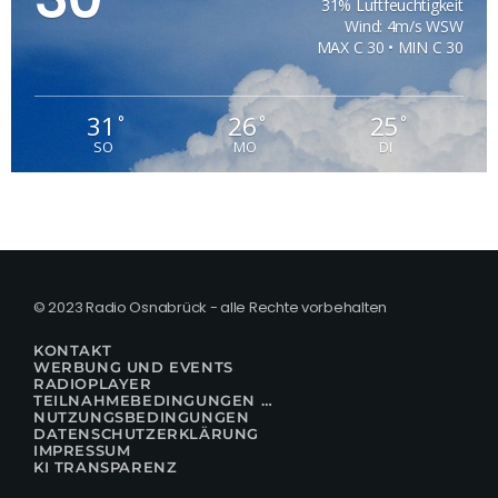
31% Luftfeuchtigkeit
Wind: 4m/s WSW
MAX C 30 • MIN C 30
31
26
25
°
°
°
SO
MO
DI
© 2023 Radio Osnabrück - alle Rechte vorbehalten
KONTAKT
WERBUNG UND EVENTS
RADIOPLAYER
TEILNAHMEBEDINGUNGEN FÜR GEWINNSPIELE
NUTZUNGSBEDINGUNGEN
DATENSCHUTZERKLÄRUNG
IMPRESSUM
KI TRANSPARENZ