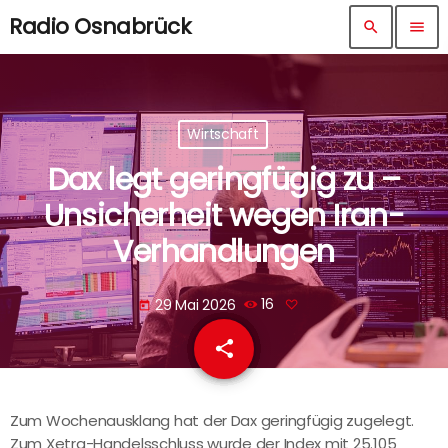
Radio Osnabrück
search
menu
Wirtschaft
Dax legt geringfügig zu –
Unsicherheit wegen Iran-
Verhandlungen
29 Mai 2026
16
today
share
email
Zum Wochenausklang hat der Dax geringfügig zugelegt.
Zum Xetra-Handelsschluss wurde der Index mit 25.105