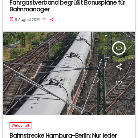
Fahrgastverband begrüßt Bonuspläne für
Bahnmanager
today
9 August 2026
insert_link
Wirtschaft
Bahnstrecke Hamburg-Berlin: Nur jeder