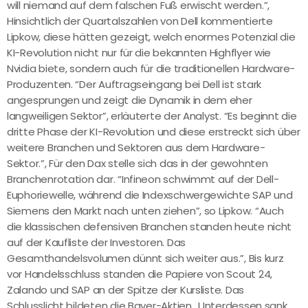
will niemand auf dem falschen Fuß erwischt werden.”,
Hinsichtlich der Quartalszahlen von Dell kommentierte
Lipkow, diese hätten gezeigt, welch enormes Potenzial die
KI-Revolution nicht nur für die bekannten Highflyer wie
Nvidia biete, sondern auch für die traditionellen Hardware-
Produzenten. “Der Auftragseingang bei Dell ist stark
angesprungen und zeigt die Dynamik in dem eher
langweiligen Sektor”, erläuterte der Analyst. “Es beginnt die
dritte Phase der KI-Revolution und diese erstreckt sich über
weitere Branchen und Sektoren aus dem Hardware-
Sektor.”, Für den Dax stelle sich das in der gewohnten
Branchenrotation dar. “Infineon schwimmt auf der Dell-
Euphoriewelle, während die Indexschwergewichte SAP und
Siemens den Markt nach unten ziehen”, so Lipkow. “Auch
die klassischen defensiven Branchen standen heute nicht
auf der Kaufliste der Investoren. Das
Gesamthandelsvolumen dünnt sich weiter aus.”, Bis kurz
vor Handelsschluss standen die Papiere von Scout 24,
Zalando und SAP an der Spitze der Kursliste. Das
Schlusslicht bildeten die Bayer-Aktien., Unterdessen sank