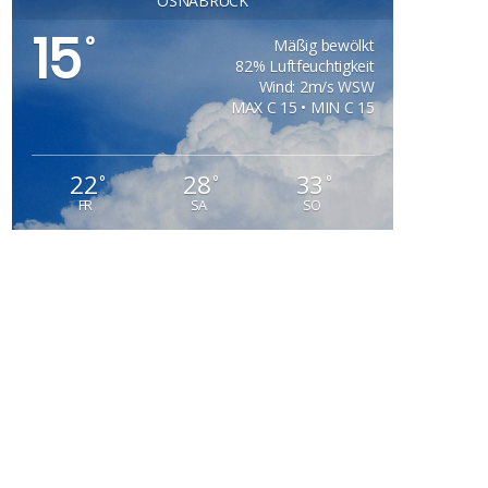
OSNABRÜCK
15
°
Mäßig bewölkt
82% Luftfeuchtigkeit
Wind: 2m/s WSW
MAX C 15 • MIN C 15
22
28
33
°
°
°
FR
SA
SO