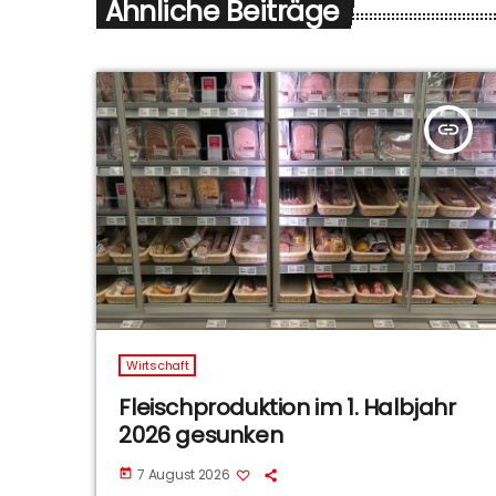
Ähnliche Beiträge
insert_link
Wirtschaft
Fleischproduktion im 1. Halbjahr
2026 gesunken
7 August 2026
today