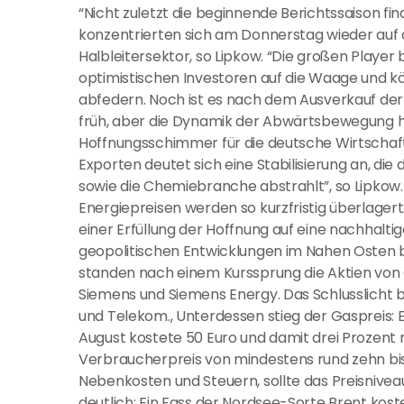
“Nicht zuletzt die beginnende Berichtssaison fina
konzentrierten sich am Donnerstag wieder auf 
Halbleitersektor, so Lipkow. “Die großen Player
optimistischen Investoren auf die Waage und k
abfedern. Noch ist es nach dem Ausverkauf der
früh, aber die Dynamik der Abwärtsbewegung ha
Hoffnungsschimmer für die deutsche Wirtschaft
Exporten deutet sich eine Stabilisierung an, die
sowie die Chemiebranche abstrahlt”, so Lipkow.
Energiepreisen werden so kurzfristig überlagert.
einer Erfüllung der Hoffnung auf eine nachhalt
geopolitischen Entwicklungen im Nahen Osten b
standen nach einem Kurssprung die Aktien von Q
Siemens und Siemens Energy. Das Schlusslicht b
und Telekom., Unterdessen stieg der Gaspreis:
August kostete 50 Euro und damit drei Prozent 
Verbraucherpreis von mindestens rund zehn bis
Nebenkosten und Steuern, sollte das Preisniveau
deutlich: Ein Fass der Nordsee-Sorte Brent k