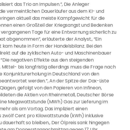
lisiert das Trio an Impulsen.”, Die Anleger
die vermeintlichen Dauerläufer aus dem KI- und
 bringen aktuell das meiste Kampfgewicht für die
önnen einen Großteil der Kriegsangst und Bedenken
 vergangenen Tage für eine Entwarnung sicherlich zu
t abgenommen”, erläuterte der Analyst., “Ein
 kam heute in Form der Handelsbilanz. Bei den
 direkt auf die zyklischen Auto- und Maschinenbauer
 “Die negativen Effekte aus den steigenden
 Mittel- bis langfristig allerdings muss die Frage nach
ige Konjunkturerholung in Deutschland von den
eantwortet werden.”, An der Spitze der Dax-Liste
iagen, gefolgt von den Papieren von Infineon,
ildeten die Aktien von Rheinmetall, Deutscher Börse
 Eine Megawattstunde (MWh) Gas zur Lieferung im
mehr als am Vortag. Das impliziert einen
 zwölf Cent pro Kilowattstunde (kWh) inklusive
 dauerhaft so bleiben., Der Ölpreis sank hingegen
ostete am Donnerstagnachmittag gegen 17 Uhr