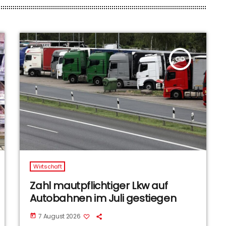
insert_link
Wirtschaft
Zahl mautpflichtiger Lkw auf
Autobahnen im Juli gestiegen
7 August 2026
today