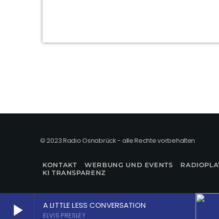
© 2023 Radio Osnabrück - alle Rechte vorbehalten
KONTAKT
WERBUNG UND EVENTS
RADIOPLA
KI TRANSPARENZ
A LITTLE LESS CONVERSATION
play_arrow
ELVIS PRESLEY