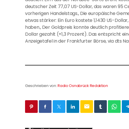
deutscher Zeit 77,07 US-Dollar, das waren 95 Ce
vorherigen Handelstags., Die europäische G
etwas stärker: Ein Euro kostete 1,1430 US-Dolla
haben., Der Goldpreis konnte deutlich profitie
Dollar gezahlt (+1,3 Prozent). Das entspricht ei
Anzeigetafel in der Frankfurter Börse, via dts 
Geschrieben von:
Radio Osnabrück Redaktion
email