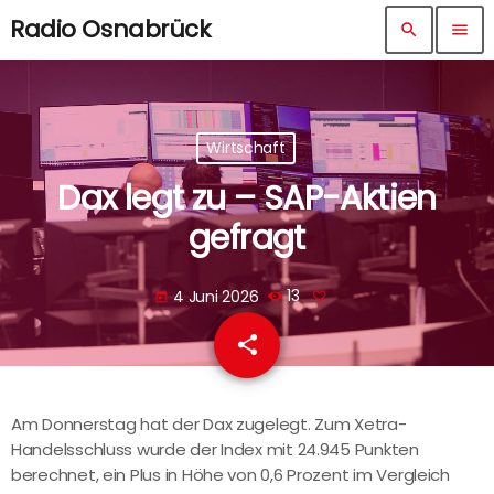
Radio Osnabrück
search
menu
Wirtschaft
Dax legt zu – SAP-Aktien
gefragt
4 Juni 2026
13
today
share
email
Am Donnerstag hat der Dax zugelegt. Zum Xetra-
Handelsschluss wurde der Index mit 24.945 Punkten
berechnet, ein Plus in Höhe von 0,6 Prozent im Vergleich