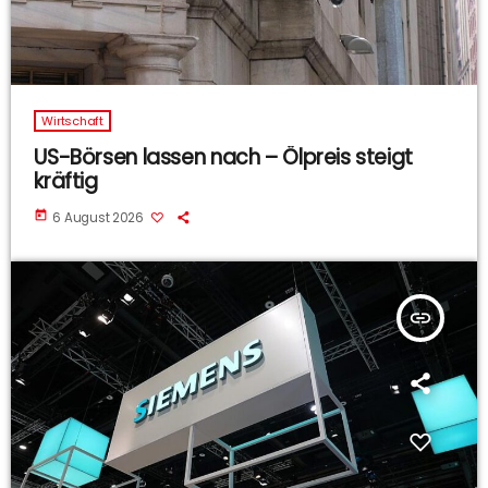
Wirtschaft
US-Börsen lassen nach – Ölpreis steigt
kräftig
today
6 August 2026
insert_link