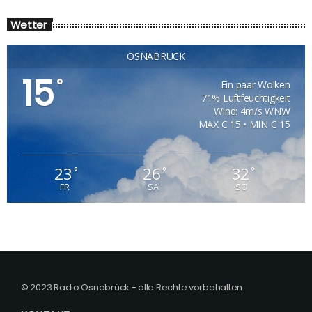
Wetter
OSNABRÜCK
15
°
Ein paar Wolken
71% Luftfeuchtigkeit
Wind: 4m/s WNW
MAX C 15 • MIN C 15
23
26
32
°
°
°
FR
SA
SO
© 2023 Radio Osnabrück - alle Rechte vorbehalten