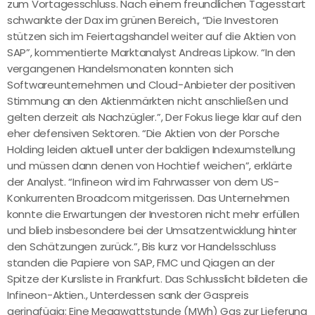
zum Vortagesschluss. Nach einem freundlichen Tagesstart
schwankte der Dax im grünen Bereich., “Die Investoren
stützen sich im Feiertagshandel weiter auf die Aktien von
SAP”, kommentierte Marktanalyst Andreas Lipkow. “In den
vergangenen Handelsmonaten konnten sich
Softwareunternehmen und Cloud-Anbieter der positiven
Stimmung an den Aktienmärkten nicht anschließen und
gelten derzeit als Nachzügler.”, Der Fokus liege klar auf den
eher defensiven Sektoren. “Die Aktien von der Porsche
Holding leiden aktuell unter der baldigen Indexumstellung
und müssen dann denen von Hochtief weichen”, erklärte
der Analyst. “Infineon wird im Fahrwasser von dem US-
Konkurrenten Broadcom mitgerissen. Das Unternehmen
konnte die Erwartungen der Investoren nicht mehr erfüllen
und blieb insbesondere bei der Umsatzentwicklung hinter
den Schätzungen zurück.”, Bis kurz vor Handelsschluss
standen die Papiere von SAP, FMC und Qiagen an der
Spitze der Kursliste in Frankfurt. Das Schlusslicht bildeten die
Infineon-Aktien., Unterdessen sank der Gaspreis
geringfügig: Eine Megawattstunde (MWh) Gas zur Lieferung