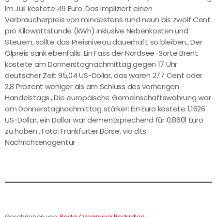
im Juli kostete 49 Euro. Das impliziert einen
Verbraucherpreis von mindestens rund neun bis zwölf Cent
pro Kilowattstunde (kWh) inklusive Nebenkosten und
Steuern, sollte das Preisniveau dauerhaft so bleiben., Der
Ölpreis sank ebenfalls: Ein Fass der Nordsee-Sorte Brent
kostete am Donnerstagnachmittag gegen 17 Uhr
deutscher Zeit 95,04 US-Dollar, das waren 277 Cent oder
2,8 Prozent weniger als am Schluss des vorherigen
Handelstags., Die europäische Gemeinschaftswährung war
am Donnerstagnachmittag stärker: Ein Euro kostete 1,1626
US-Dollar, ein Dollar war dementsprechend für 0,8601 Euro
zu haben., Foto: Frankfurter Börse, via dts
Nachrichtenagentur
Geschrieben von:
Radio Osnabrück Redaktion