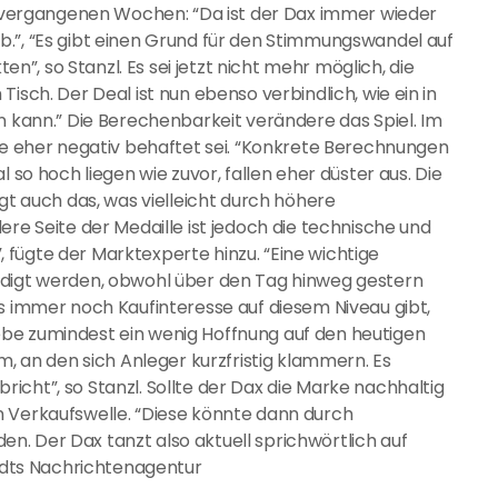
en vergangenen Wochen: “Da ist der Dax immer wieder
.”, “Es gibt einen Grund für den Stimmungswandel auf
, so Stanzl. Es sei jetzt nicht mehr möglich, die
isch. Der Deal ist nun ebenso verbindlich, wie ein in
n kann.” Die Berechenbarkeit verändere das Spiel. Im
die eher negativ behaftet sei. “Konkrete Berechnungen
 so hoch liegen wie zuvor, fallen eher düster aus. Die
egt auch das, was vielleicht durch höhere
ere Seite der Medaille ist jedoch die technische und
fügte der Marktexperte hinzu. “Eine wichtige
idigt werden, obwohl über den Tag hinweg gestern
es immer noch Kaufinteresse auf diesem Niveau gibt,
be zumindest ein wenig Hoffnung auf den heutigen
m, an den sich Anleger kurzfristig klammern. Es
icht”, so Stanzl. Sollte der Dax die Marke nachhaltig
n Verkaufswelle. “Diese könnte dann durch
. Der Dax tanzt also aktuell sprichwörtlich auf
a dts Nachrichtenagentur