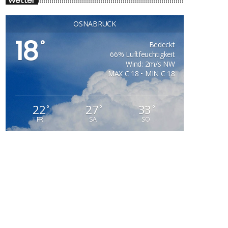
Wetter
OSNABRÜCK
18
°
Bedeckt
66% Luftfeuchtigkeit
Wind: 2m/s NW
MAX C 18 • MIN C 18
22
27
33
°
°
°
FR
SA
SO