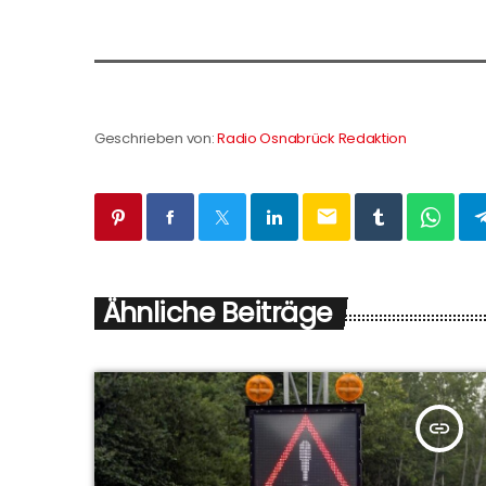
Geschrieben von:
Radio Osnabrück Redaktion
email
Ähnliche Beiträge
insert_link