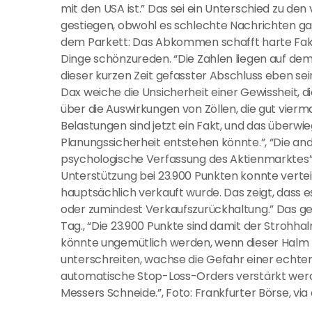
mit den USA ist.” Das sei ein Unterschied zu d
gestiegen, obwohl es schlechte Nachrichten gab
dem Parkett: Das Abkommen schafft harte Fakten”
Dinge schönzureden. “Die Zahlen liegen auf dem T
dieser kurzen Zeit gefasster Abschluss eben sei
Dax weiche die Unsicherheit einer Gewissheit, 
über die Auswirkungen von Zöllen, die gut viermal
Belastungen sind jetzt ein Fakt, und das überwi
Planungssicherheit entstehen könnte.”, “Die and
psychologische Verfassung des Aktienmarktes”, 
Unterstützung bei 23.900 Punkten konnte verte
hauptsächlich verkauft wurde. Das zeigt, dass 
oder zumindest Verkaufszurückhaltung.” Das ge
Tag., “Die 23.900 Punkte sind damit der Strohhal
könnte ungemütlich werden, wenn dieser Halm br
unterschreiten, wachse die Gefahr einer echte
automatische Stop-Loss-Orders verstärkt werden
Messers Schneide.”, Foto: Frankfurter Börse, vi