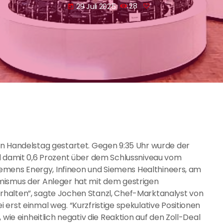
29 Juli 2025
28
today
en Handelstag gestartet. Gegen 9:35 Uhr wurde der
nd damit 0,6 Prozent über dem Schlussniveau vom
Siemens Energy, Infineon und Siemens Healthineers, am
mismus der Anleger hat mit dem gestrigen
halten”, sagte Jochen Stanzl, Chef-Marktanalyst von
erst einmal weg. “Kurzfristige spekulative Positionen
 wie einheitlich negativ die Reaktion auf den Zoll-Deal