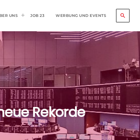
search
BER UNS
JOB 23
WERBUNG UND EVENTS
 neue Rekorde