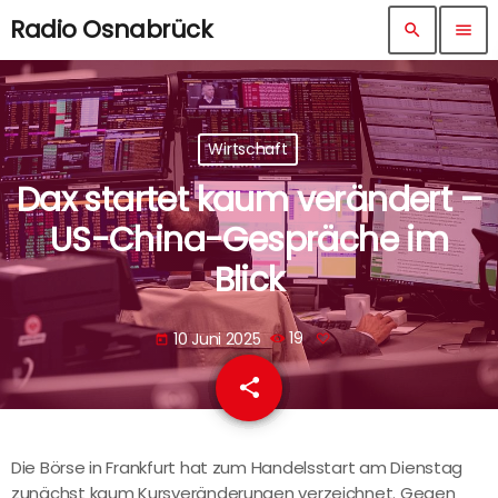
Radio Osnabrück
search
menu
Wirtschaft
Dax startet kaum verändert –
US-China-Gespräche im
Blick
10 Juni 2025
19
today
share
email
Die Börse in Frankfurt hat zum Handelsstart am Dienstag
zunächst kaum Kursveränderungen verzeichnet. Gegen