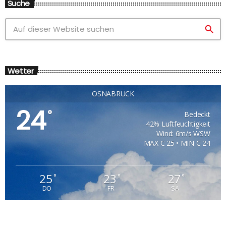
Suche
search
Wetter
OSNABRÜCK
24
°
Bedeckt
42% Luftfeuchtigkeit
Wind: 6m/s WSW
MAX C 25 • MIN C 24
25
23
27
°
°
°
DO
FR
SA