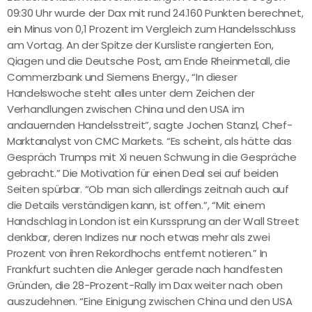
09:30 Uhr wurde der Dax mit rund 24.160 Punkten berechnet,
ein Minus von 0,1 Prozent im Vergleich zum Handelsschluss
am Vortag. An der Spitze der Kursliste rangierten Eon,
Qiagen und die Deutsche Post, am Ende Rheinmetall, die
Commerzbank und Siemens Energy., “In dieser
Handelswoche steht alles unter dem Zeichen der
Verhandlungen zwischen China und den USA im
andauernden Handelsstreit”, sagte Jochen Stanzl, Chef-
Marktanalyst von CMC Markets. “Es scheint, als hätte das
Gespräch Trumps mit Xi neuen Schwung in die Gespräche
gebracht.” Die Motivation für einen Deal sei auf beiden
Seiten spürbar. “Ob man sich allerdings zeitnah auch auf
die Details verständigen kann, ist offen.”, “Mit einem
Handschlag in London ist ein Kurssprung an der Wall Street
denkbar, deren Indizes nur noch etwas mehr als zwei
Prozent von ihren Rekordhochs entfernt notieren.” In
Frankfurt suchten die Anleger gerade nach handfesten
Gründen, die 28-Prozent-Rally im Dax weiter nach oben
auszudehnen. “Eine Einigung zwischen China und den USA