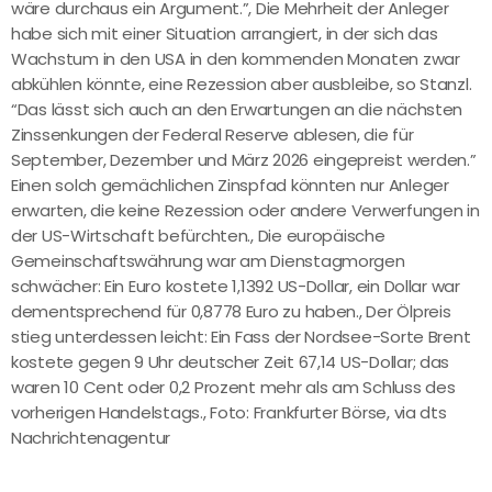
wäre durchaus ein Argument.”, Die Mehrheit der Anleger
habe sich mit einer Situation arrangiert, in der sich das
Wachstum in den USA in den kommenden Monaten zwar
abkühlen könnte, eine Rezession aber ausbleibe, so Stanzl.
“Das lässt sich auch an den Erwartungen an die nächsten
Zinssenkungen der Federal Reserve ablesen, die für
September, Dezember und März 2026 eingepreist werden.”
Einen solch gemächlichen Zinspfad könnten nur Anleger
erwarten, die keine Rezession oder andere Verwerfungen in
der US-Wirtschaft befürchten., Die europäische
Gemeinschaftswährung war am Dienstagmorgen
schwächer: Ein Euro kostete 1,1392 US-Dollar, ein Dollar war
dementsprechend für 0,8778 Euro zu haben., Der Ölpreis
stieg unterdessen leicht: Ein Fass der Nordsee-Sorte Brent
kostete gegen 9 Uhr deutscher Zeit 67,14 US-Dollar; das
waren 10 Cent oder 0,2 Prozent mehr als am Schluss des
vorherigen Handelstags., Foto: Frankfurter Börse, via dts
Nachrichtenagentur