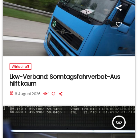
Wirtschaft
Lkw-Verband: Sonntagsfahrverbot-Aus
hilft kaum
today
6 August 2026
1
insert_link