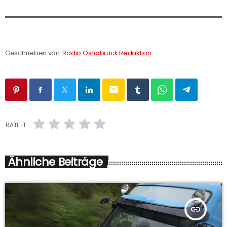
Geschrieben von:
Radio Osnabrück Redaktion
email
RATE IT
Ähnliche Beiträge
insert_link