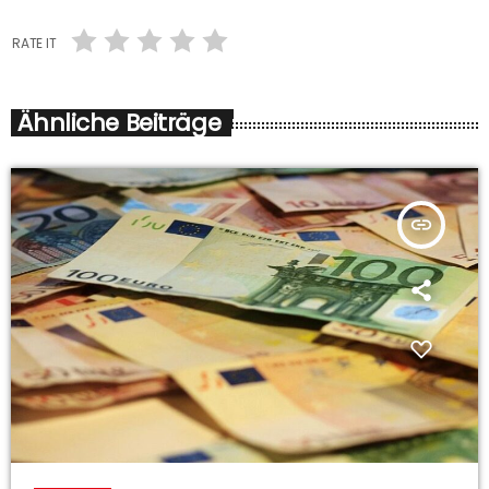
RATE IT
Ähnliche Beiträge
insert_link