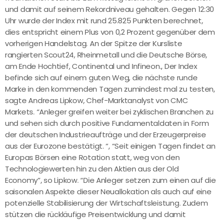
und damit auf seinem Rekordniveau gehalten. Gegen 12:30
Uhr wurde der Index mit rund 25.825 Punkten berechnet,
dies entspricht einem Plus von 0,2 Prozent gegenüber dem
vorherigen Handelstag. An der Spitze der Kursliste
rangierten Scout24, Rheinmetall und die Deutsche Börse,
am Ende Hochtief, Continental und Infineon., Der Index
befinde sich auf einem guten Weg, die nächste runde
Marke in den kommenden Tagen zumindest mal zu testen,
sagte Andreas Lipkow, Chef-Marktanalyst von CMC
Markets. “Anleger greifen weiter bei zyklischen Branchen zu
und sehen sich durch positive Fundamentaldaten in Form
der deutschen Industrieaufträge und der Erzeugerpreise
aus der Eurozone bestätigt. “, “Seit einigen Tagen findet an
Europas Börsen eine Rotation statt, weg von den
Technologiewerten hin zu den Aktien aus der Old
Economy”, so Lipkow. “Die Anleger setzen zum einen auf die
saisonalen Aspekte dieser Neuallokation als auch auf eine
potenzielle Stabilisierung der Wirtschaftsleistung. Zudem
stützen die rückläufige Preisentwicklung und damit