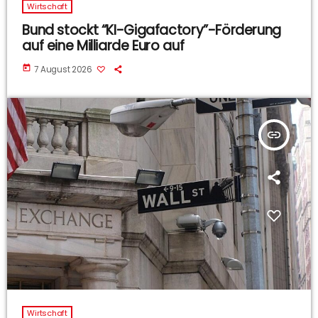
Wirtschaft
Bund stockt “KI-Gigafactory”-Förderung
auf eine Milliarde Euro auf
today
7 August 2026
insert_link
Wirtschaft