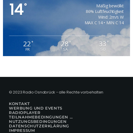
14
°
Mäßig bewölkt
86% Luftfeuchtigkeit
Wind: 2m/s W
MAX C 14 • MIN C 14
22
28
33
°
°
°
FR
SA
SO
© 2023 Radio Osnabrück - alle Rechte vorbehalten
KONTAKT
WERBUNG UND EVENTS
RADIOPLAYER
TEILNAHMEBEDINGUNGEN FÜR GEWINNSPIELE
NUTZUNGSBEDINGUNGEN
DATENSCHUTZERKLÄRUNG
IMPRESSUM