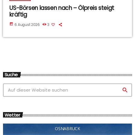
US-Börsen lassen nach – Ölpreis steigt
kräftig
today
6 August 2026
3
Suche
search
Wetter
OSNABRÜCK