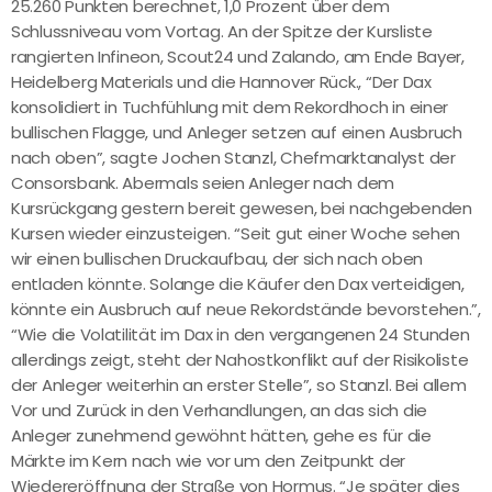
25.260 Punkten berechnet, 1,0 Prozent über dem
Schlussniveau vom Vortag. An der Spitze der Kursliste
rangierten Infineon, Scout24 und Zalando, am Ende Bayer,
Heidelberg Materials und die Hannover Rück., “Der Dax
konsolidiert in Tuchfühlung mit dem Rekordhoch in einer
bullischen Flagge, und Anleger setzen auf einen Ausbruch
nach oben”, sagte Jochen Stanzl, Chefmarktanalyst der
Consorsbank. Abermals seien Anleger nach dem
Kursrückgang gestern bereit gewesen, bei nachgebenden
Kursen wieder einzusteigen. “Seit gut einer Woche sehen
wir einen bullischen Druckaufbau, der sich nach oben
entladen könnte. Solange die Käufer den Dax verteidigen,
könnte ein Ausbruch auf neue Rekordstände bevorstehen.”,
“Wie die Volatilität im Dax in den vergangenen 24 Stunden
allerdings zeigt, steht der Nahostkonflikt auf der Risikoliste
der Anleger weiterhin an erster Stelle”, so Stanzl. Bei allem
Vor und Zurück in den Verhandlungen, an das sich die
Anleger zunehmend gewöhnt hätten, gehe es für die
Märkte im Kern nach wie vor um den Zeitpunkt der
Wiedereröffnung der Straße von Hormus. “Je später dies