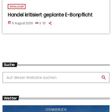
Wirtschaft
Handel kritisiert geplante E-Bonpflicht
today
5 August 2026
3
Suche
search
Wetter
OSNABRÜCK