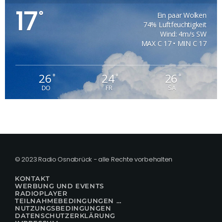
17
°
Ein paar Wolken
74% Luftfeuchtigkeit
Wind: 4m/s SW
MAX C 17 • MIN C 17
26
24
26
°
°
°
DO
FR
SA
© 2023 Radio Osnabrück - alle Rechte vorbehalten
KONTAKT
WERBUNG UND EVENTS
RADIOPLAYER
TEILNAHMEBEDINGUNGEN FÜR GEWINNSPIELE
NUTZUNGSBEDINGUNGEN
DATENSCHUTZERKLÄRUNG