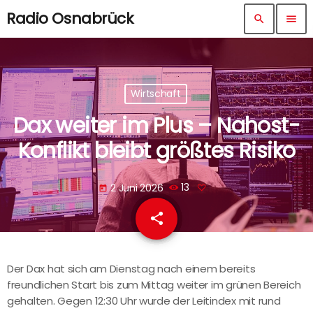
Radio Osnabrück
search
menu
Wirtschaft
Dax weiter im Plus – Nahost-
Konflikt bleibt größtes Risiko
2 Juni 2026
13
today
share
email
Der Dax hat sich am Dienstag nach einem bereits
freundlichen Start bis zum Mittag weiter im grünen Bereich
gehalten. Gegen 12:30 Uhr wurde der Leitindex mit rund