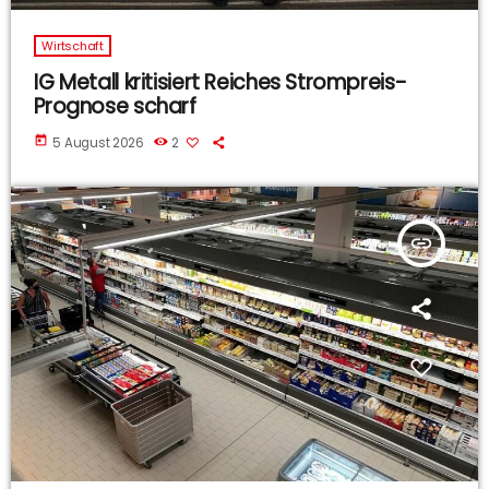
Wirtschaft
IG Metall kritisiert Reiches Strompreis-
Prognose scharf
today
5 August 2026
2
insert_link