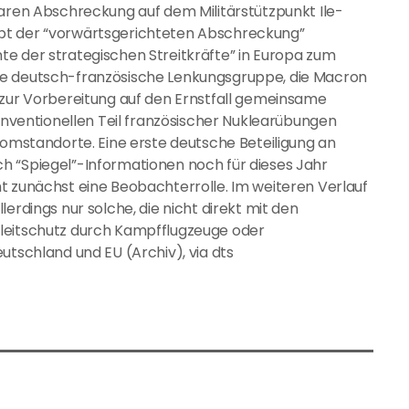
earen Abschreckung auf dem Militärstützpunkt Ile-
pt der “vorwärtsgerichteten Abschreckung”
e der strategischen Streitkräfte” in Europa zum
ie deutsch-französische Lenkungsgruppe, die Macron
 zur Vorbereitung auf den Ernstfall gemeinsame
entionellen Teil französischer Nuklearübungen
tomstandorte. Eine erste deutsche Beteiligung an
h “Spiegel”-Informationen noch für dieses Jahr
t zunächst eine Beobachterrolle. Im weiteren Verlauf
erdings nur solche, die nicht direkt mit den
gleitschutz durch Kampfflugzeuge oder
utschland und EU (Archiv), via dts