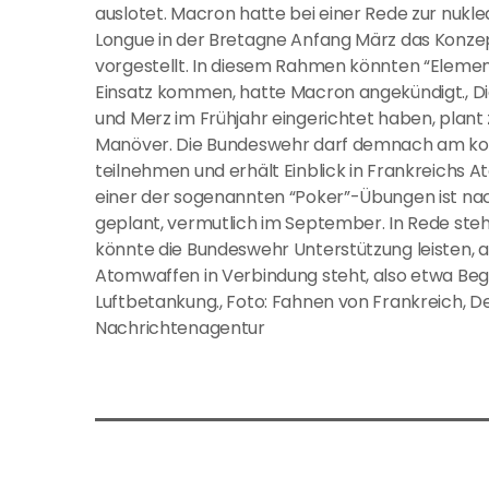
auslotet. Macron hatte bei einer Rede zur nukl
Longue in der Bretagne Anfang März das Konze
vorgestellt. In diesem Rahmen könnten “Element
Einsatz kommen, hatte Macron angekündigt., D
und Merz im Frühjahr eingerichtet haben, plant
Manöver. Die Bundeswehr darf demnach am konv
teilnehmen und erhält Einblick in Frankreichs A
einer der sogenannten “Poker”-Übungen ist nac
geplant, vermutlich im September. In Rede steh
könnte die Bundeswehr Unterstützung leisten, all
Atomwaffen in Verbindung steht, also etwa Be
Luftbetankung., Foto: Fahnen von Frankreich, De
Nachrichtenagentur