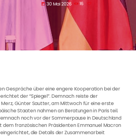
30 Mai 2026
16
today
en Gespräche über eine engere Kooperation bei der
ichtet der “Spiegel”. Demnach reiste der
 Merz, Günter Sautter, am Mittwoch für eine erste
ische Staaten nahmen an Beratungen in Paris teil.
t demnach noch vor der Sommerpause in Deutschland
 mit dem französischen Präsidenten Emmanuel Macron
eingerichtet, die Details der Zusammenarbeit