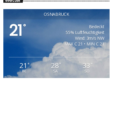
Wetter
OSNABRÜCK
21
°
Bedeckt
55% Luftfeuchtigkeit
Wind: 3m/s NW
MAX C 21 • MIN C 21
21
28
33
°
°
°
FR
SA
SO