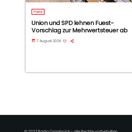
Politik
Union und SPD lehnen Fuest-
Vorschlag zur Mehrwertsteuer ab
7 August 2026
today
© 2023 Radio Osnabrück - alle Rechte vorbehalten