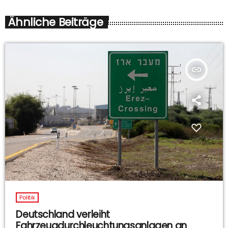
Ähnliche Beiträge
insert_link
Politik
Deutschland verleiht
Fahrzeugdurchleuchtungsanlagen an