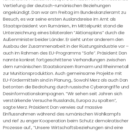
Vertiefung der deutsch-rumänischen Beziehungen
angekündigt. Dan war am Freitag im Bundeskanzleramt zu
Besuch, es war seine ersten Auslandsreise im Amt als
Staatspräsident von Rumänien., Im Mittelpunkt stand die
Unterzeichnung eines bilateralen “Aktionsplans” durch die
Außenminister beider Länder. Er sieht unter anderem den
Ausbau der Zusammenarbeit in der Rüstungsindustrie vor –
auch im Rahmen des EU-Programms “Safe”. Präsident Dan
nannte konkret fortgeschrittene Verhandlungen zwischen
dem rumänischen Staatskonzern Romarm und Rheinmetall
zur Munitionsproduktion. Auch gemeinsame Projekte mit
EU-Fördermitteln sind in Planung., Sowohl Merz als auch Dan
betonten die Bedrohung durch russische Cyberangriffe und
Desinformationskampagnen. “Wir sehen seit Jahren sich
verstärkende Versuche Russlands, Europa zu spalten”,
sagte Merz. Präsident Dan verwies auf massive
Einflussnahmen während des rumänischen Wahlkampfs
und rief zu enger Kooperation beim Schutz demokratischer
Prozesse auf., “Unsere Wirtschaftsbeziehungen sind eine