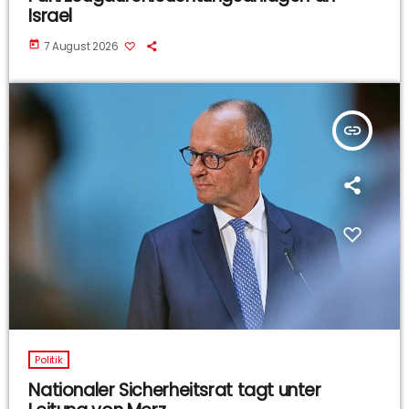
Israel
today
7 August 2026
insert_link
Politik
Nationaler Sicherheitsrat tagt unter