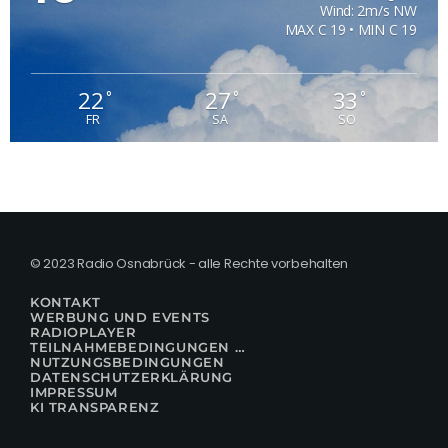
Wind: 2m/s NW
MAX C 19 • MIN C 19
22
27
33
°
°
°
FR
SA
SO
© 2023 Radio Osnabrück - alle Rechte vorbehalten
KONTAKT
WERBUNG UND EVENTS
RADIOPLAYER
TEILNAHMEBEDINGUNGEN FÜR GEWINNSPIELE
NUTZUNGSBEDINGUNGEN
DATENSCHUTZERKLÄRUNG
IMPRESSUM
KI TRANSPARENZ