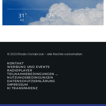
31
26
25
°
°
°
SO
MO
DI
© 2023 Radio Osnabrück - alle Rechte vorbehalten
KONTAKT
WERBUNG UND EVENTS
RADIOPLAYER
TEILNAHMEBEDINGUNGEN FÜR GEWINNSPIELE
NUTZUNGSBEDINGUNGEN
DATENSCHUTZERKLÄRUNG
IMPRESSUM
KI TRANSPARENZ