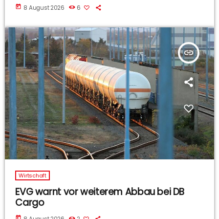
today
8 August 2026
6
insert_link
Wirtschaft
EVG warnt vor weiterem Abbau bei DB
Cargo
today