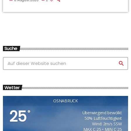
8 August 2026
2
Suche
search
Wetter
OSNABRÜCK
25
°
Überwiegend bewölkt
50% Luftfeuchtigkeit
Wind: 2m/s SSW
MAX C 25 • MIN C 25