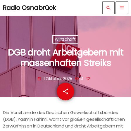
Radio Osnabrück
search
menu
Wirtschaft
DGB droht Arbeitgebern mit
massenhaften Streiks
11 Oktober 2025
13
today
share
email
Die Vorsitzende des Deutschen Gewerkschaftsbundes
(DGB), Yasmin Fahimi, warnt vor großen gesellschaftlichen
Zerwürfnissen in Deutschland und droht Arbeitgebern mit