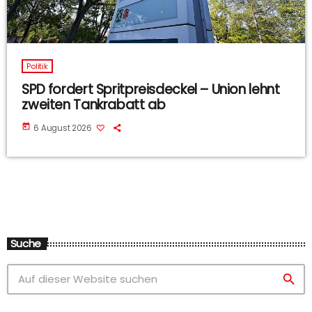
Politik
SPD fordert Spritpreisdeckel – Union lehnt
zweiten Tankrabatt ab
today
6 August 2026
Suche
search