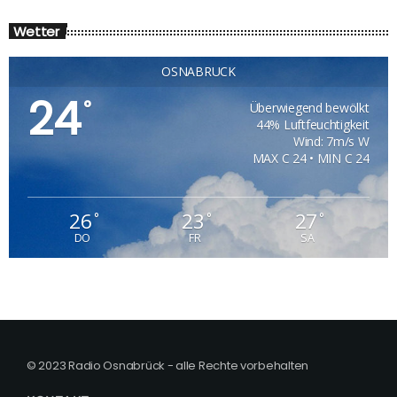
Wetter
OSNABRÜCK
24
°
Überwiegend bewölkt
44% Luftfeuchtigkeit
Wind: 7m/s W
MAX C 24 • MIN C 24
26
23
27
°
°
°
DO
FR
SA
© 2023 Radio Osnabrück - alle Rechte vorbehalten