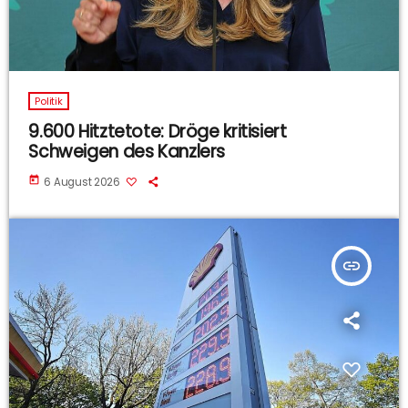
Politik
9.600 Hitztetote: Dröge kritisiert
Schweigen des Kanzlers
today
6 August 2026
insert_link