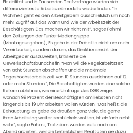
Flexibilität und in Tausenden Tarifverträge würden sich
differenzierteste Arbeitszeitmodelle wiederfinden: “In
Wahrheit geht es den Arbeitgebern ausschließlich um noch
mehr Zugriff auf das Wann und Wie der Arbeitszeit der
Beschäftigten. Das machen wir nicht mit”, sagte Fahimi
den Zeitungen der Funke-Mediengruppe
(Montagausgaben)., Es gehe in der Debatte nicht um mehr
Vereinbarkeit, sondern darum, das Direktionsrecht der
Arbeitgeber auszuweiten, kritisierte die
Gewerkschaftsbundchefin. “Man will die Regelarbeitszeit
von acht Stunden abschaffen und die maximale
Tageshöchstarbeitszeit von 10 Stunden ausdehnen auf 12
oder mehr Stunden.”, Die Beschäftigten würden eine solche
Reform ablehnen, wie eine Umfrage des DGB zeige,
wonach 98 Prozent der Beschäftigten am liebsten nicht
länger als bis 19 Uhr arbeiten wollen würden. “Das heißt, die
Behauptung, es gebe da draußen ganz viele, die gerne
ihren Arbeitstag weiter zerstückeln wollten, ist einfach nicht
wahr”, sagte Fahimi., Trotzdem würden viele noch am
Abend arbeiten, weil die betrieblichen Realitäten sie dazu