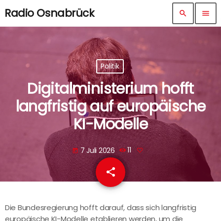
Radio Osnabrück
search
menu
Politik
Digitalministerium hofft
langfristig auf europäische
KI-Modelle
7 Juli 2026
11
today
share
email
Die Bundesregierung hofft darauf, dass sich langfristig
europäische KI-Modelle etablieren werden, um die