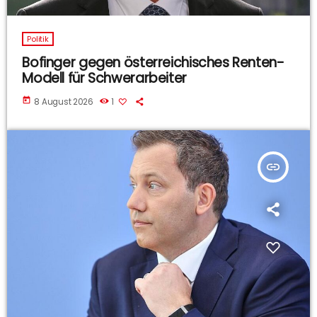
Politik
Bofinger gegen österreichisches Renten-
Modell für Schwerarbeiter
today
8 August 2026
1
insert_link