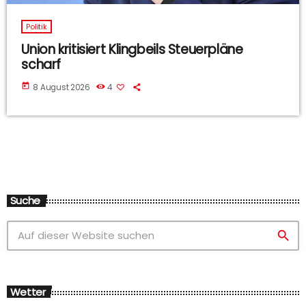
Politik
Union kritisiert Klingbeils Steuerpläne
scharf
today
8 August 2026
4
Suche
search
Wetter