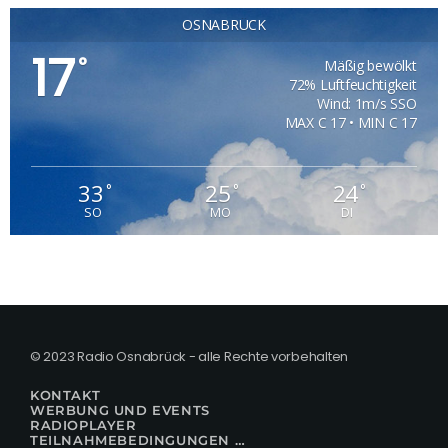
OSNABRÜCK
17
°
Mäßig bewölkt
72% Luftfeuchtigkeit
Wind: 1m/s SSO
MAX C 17 • MIN C 17
33
25
24
°
°
°
SO
MO
DI
© 2023 Radio Osnabrück - alle Rechte vorbehalten
KONTAKT
WERBUNG UND EVENTS
RADIOPLAYER
TEILNAHMEBEDINGUNGEN FÜR GEWINNSPIELE