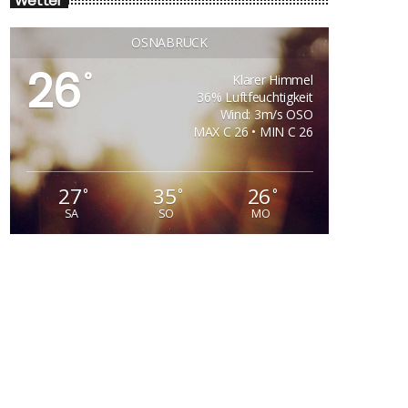
Wetter
OSNABRÜCK
26
°
Klarer Himmel
36% Luftfeuchtigkeit
Wind: 3m/s OSO
MAX C 26 • MIN C 26
27
35
26
°
°
°
SA
SO
MO