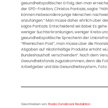
gesundheitspolitischer Erfolg, den man erreich
der SPD-Fraktion, Christos Pantazis, sagte: “
können insbesondere junge Menschen nachweis
anzufangen.” Man müsse daher ehrlich über de
sagte Pantazis. Entscheidend sei dabei: Es geh
weniger Suchterkrankungen, weniger Krebs und
gesundheitspolitische Sprecherin der Unionsfra
“Rheinischen Post”, man müsse über die Finanz
Abgaben auf nikotinhaltige Produkte erhöht wür
Bundeshaushalt verschwinden”. Nach dem Veru
Gesundheitsfonds zugutekommen, denn die Fol
Arbeitgeber und das Gesundheitssystem., Foto: 
Geschrieben von:
Radio Osnabrück Redaktion