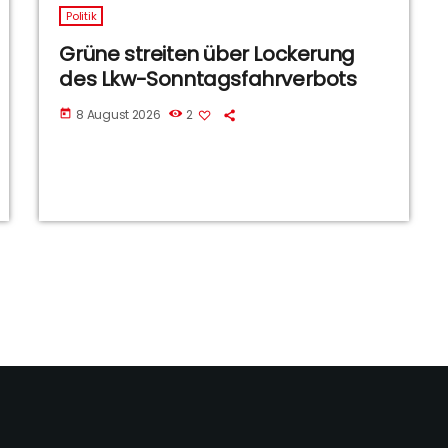
Politik
Grüne streiten über Lockerung
des Lkw-Sonntagsfahrverbots
8 August 2026
2
today