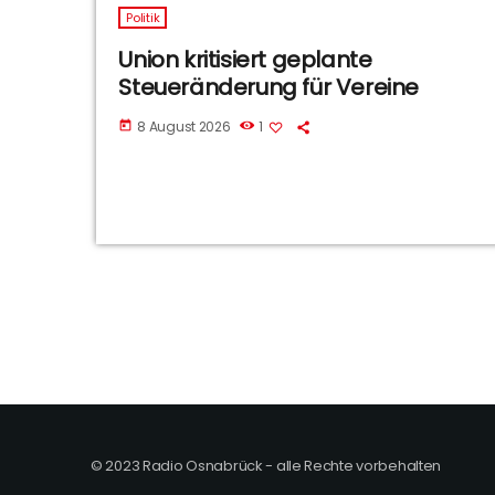
Politik
Union kritisiert geplante
Steueränderung für Vereine
8 August 2026
1
today
© 2023 Radio Osnabrück - alle Rechte vorbehalten