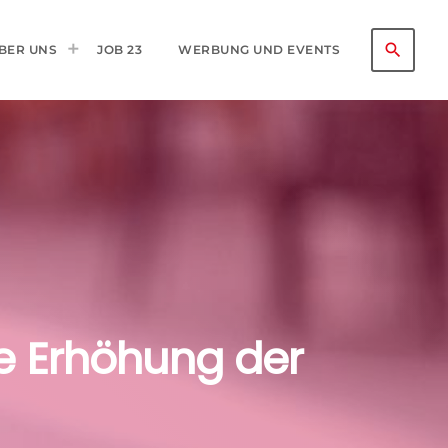
search
BER UNS
JOB 23
WERBUNG UND EVENTS
he Erhöhung der