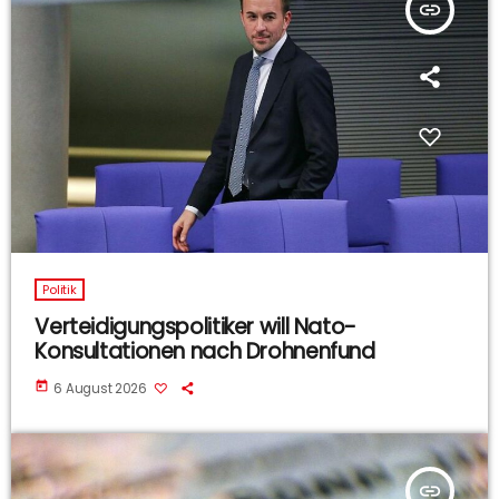
insert_link
Politik
Verteidigungspolitiker will Nato-
Konsultationen nach Drohnenfund
today
6 August 2026
insert_link