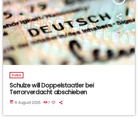
Politik
Schulze will Doppelstaatler bei
Terrorverdacht abschieben
today
6 August 2026
1