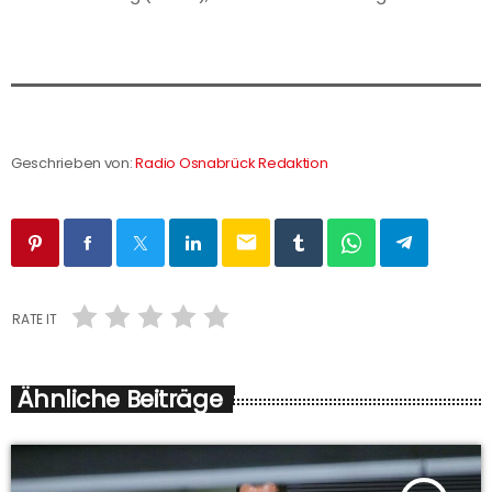
Geschrieben von:
Radio Osnabrück Redaktion
email
RATE IT
Ähnliche Beiträge