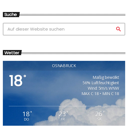
Suche
search
Wetter
OSNABRÜCK
18
°
Mäßig bewölkt
56% Luftfeuchtigkeit
Wind: 5m/s WNW
MAX C 18 • MIN C 18
18
23
26
°
°
°
DO
FR
SA