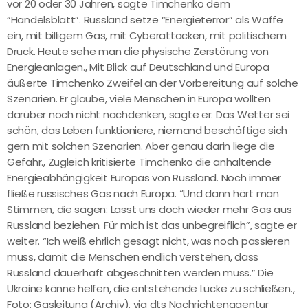
vor 20 oder 30 Jahren, sagte Timchenko dem
“Handelsblatt”. Russland setze “Energieterror” als Waffe
ein, mit billigem Gas, mit Cyberattacken, mit politischem
Druck. Heute sehe man die physische Zerstörung von
Energieanlagen., Mit Blick auf Deutschland und Europa
äußerte Timchenko Zweifel an der Vorbereitung auf solche
Szenarien. Er glaube, viele Menschen in Europa wollten
darüber noch nicht nachdenken, sagte er. Das Wetter sei
schön, das Leben funktioniere, niemand beschäftige sich
gern mit solchen Szenarien. Aber genau darin liege die
Gefahr., Zugleich kritisierte Timchenko die anhaltende
Energieabhängigkeit Europas von Russland. Noch immer
fließe russisches Gas nach Europa. “Und dann hört man
Stimmen, die sagen: Lasst uns doch wieder mehr Gas aus
Russland beziehen. Für mich ist das unbegreiflich”, sagte er
weiter. “Ich weiß ehrlich gesagt nicht, was noch passieren
muss, damit die Menschen endlich verstehen, dass
Russland dauerhaft abgeschnitten werden muss.” Die
Ukraine könne helfen, die entstehende Lücke zu schließen.,
Foto: Gasleitung (Archiv), via dts Nachrichtenagentur