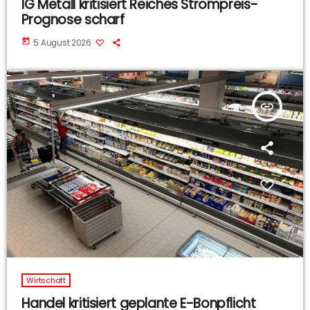
IG Metall kritisiert Reiches Strompreis-
Prognose scharf
today
5 August 2026
insert_link
Wirtschaft
Handel kritisiert geplante E-Bonpflicht