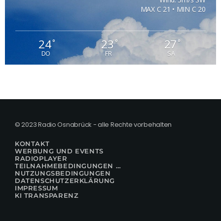
MAX C 21 • MIN C 20
24
23
27
°
°
°
DO
FR
SA
© 2023 Radio Osnabrück - alle Rechte vorbehalten
KONTAKT
WERBUNG UND EVENTS
RADIOPLAYER
TEILNAHMEBEDINGUNGEN FÜR GEWINNSPIELE
NUTZUNGSBEDINGUNGEN
DATENSCHUTZERKLÄRUNG
IMPRESSUM
KI TRANSPARENZ