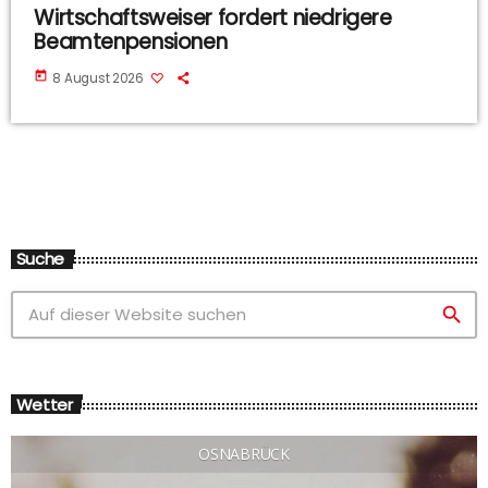
Wirtschaftsweiser fordert niedrigere
Beamtenpensionen
today
8 August 2026
Suche
search
Wetter
OSNABRÜCK