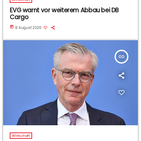
EVG warnt vor weiterem Abbau bei DB
Cargo
today
8 August 2026
insert_link
Wirtschaft