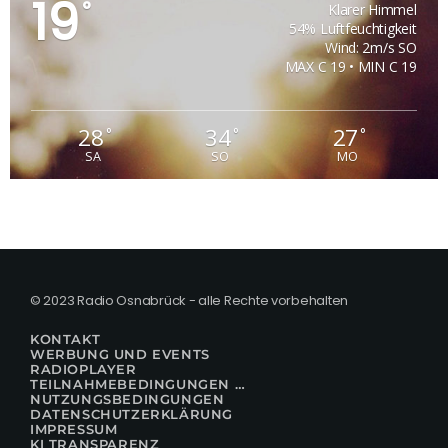
19
°
Klarer Himmel
54% Luftfeuchtigkeit
Wind: 2m/s SO
MAX C 19 • MIN C 19
28
34
27
°
°
°
SA
SO
MO
© 2023 Radio Osnabrück - alle Rechte vorbehalten
KONTAKT
WERBUNG UND EVENTS
RADIOPLAYER
TEILNAHMEBEDINGUNGEN FÜR GEWINNSPIELE
NUTZUNGSBEDINGUNGEN
DATENSCHUTZERKLÄRUNG
IMPRESSUM
KI TRANSPARENZ