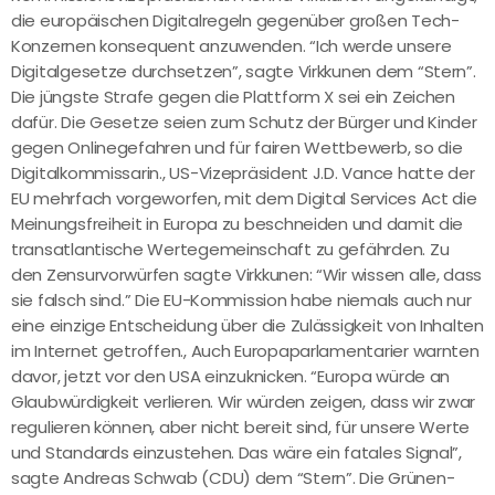
die europäischen Digitalregeln gegenüber großen Tech-
Konzernen konsequent anzuwenden. “Ich werde unsere
Digitalgesetze durchsetzen”, sagte Virkkunen dem “Stern”.
Die jüngste Strafe gegen die Plattform X sei ein Zeichen
dafür. Die Gesetze seien zum Schutz der Bürger und Kinder
gegen Onlinegefahren und für fairen Wettbewerb, so die
Digitalkommissarin., US-Vizepräsident J.D. Vance hatte der
EU mehrfach vorgeworfen, mit dem Digital Services Act die
Meinungsfreiheit in Europa zu beschneiden und damit die
transatlantische Wertegemeinschaft zu gefährden. Zu
den Zensurvorwürfen sagte Virkkunen: “Wir wissen alle, dass
sie falsch sind.” Die EU-Kommission habe niemals auch nur
eine einzige Entscheidung über die Zulässigkeit von Inhalten
im Internet getroffen., Auch Europaparlamentarier warnten
davor, jetzt vor den USA einzuknicken. “Europa würde an
Glaubwürdigkeit verlieren. Wir würden zeigen, dass wir zwar
regulieren können, aber nicht bereit sind, für unsere Werte
und Standards einzustehen. Das wäre ein fatales Signal”,
sagte Andreas Schwab (CDU) dem “Stern”. Die Grünen-