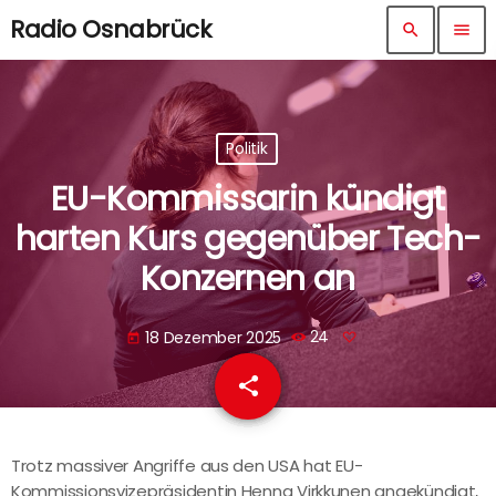
Radio Osnabrück
search
menu
Politik
EU-Kommissarin kündigt
harten Kurs gegenüber Tech-
Konzernen an
18 Dezember 2025
24
today
share
email
Trotz massiver Angriffe aus den USA hat EU-
Kommissionsvizepräsidentin Henna Virkkunen angekündigt,