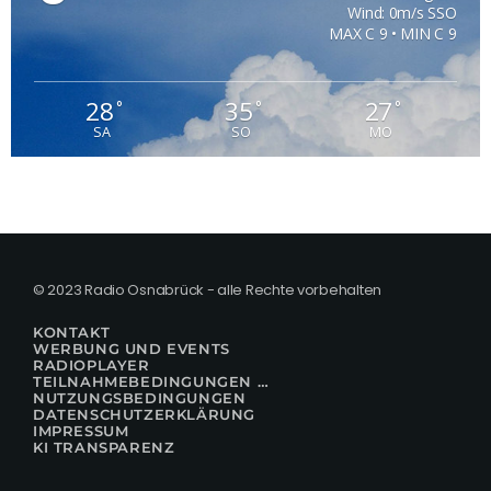
Wind: 0m/s SSO
MAX C 9 • MIN C 9
28
35
27
°
°
°
SA
SO
MO
© 2023 Radio Osnabrück - alle Rechte vorbehalten
KONTAKT
WERBUNG UND EVENTS
RADIOPLAYER
TEILNAHMEBEDINGUNGEN FÜR GEWINNSPIELE
NUTZUNGSBEDINGUNGEN
DATENSCHUTZERKLÄRUNG
IMPRESSUM
KI TRANSPARENZ