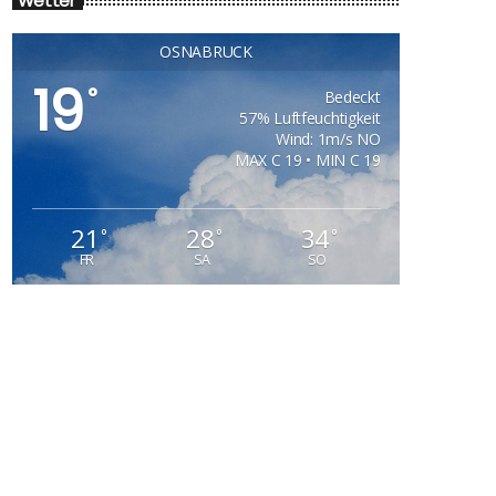
Wetter
OSNABRÜCK
19
°
Bedeckt
57% Luftfeuchtigkeit
Wind: 1m/s NO
MAX C 19 • MIN C 19
21
28
34
°
°
°
FR
SA
SO