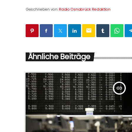
Geschrieben von:
Radio Osnabrück Redaktion
email
Ähnliche Beiträge
insert_link