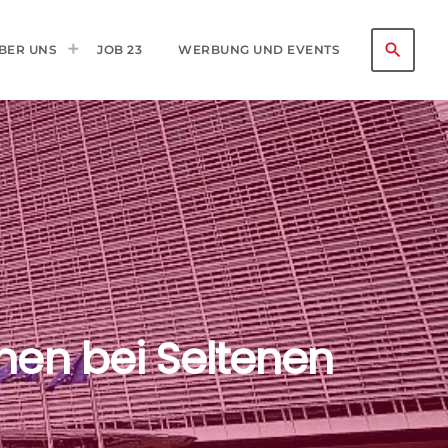
search
BER UNS
JOB 23
WERBUNG UND EVENTS
men bei Seltenen