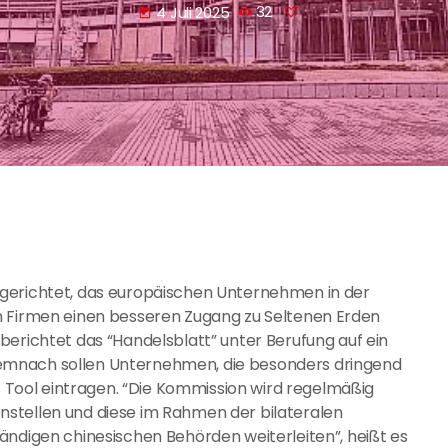
4 Juli 2025
32
today
ngerichtet, das europäischen Unternehmen in der
, den Firmen einen besseren Zugang zu Seltenen Erden
berichtet das “Handelsblatt” unter Berufung auf ein
emnach sollen Unternehmen, die besonders dringend
es Tool eintragen. “Die Kommission wird regelmäßig
stellen und diese im Rahmen der bilateralen
ändigen chinesischen Behörden weiterleiten”, heißt es