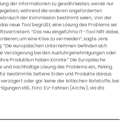
lung der Informationen zu gewährleisten, werde nur
rgegeben, während die anderen angeforderten
 Gebrauch der Kommission bestimmt seien., Von der
as neue Tool begrüßt, eine Lösung des Problems sei
tsvertretern. “Das neu eingeführte IT-Tool hilft dabei,
orisieren, um eine Krise zu vermeiden”, sagte Jens
g. “Die europäischen Unternehmen befinden sich
de Verzögerung bei den Ausfuhrgenehmigungen oder
ihre Produktion haben könnte.” Die Europäische
ge und nachhaltige Lösung des Problems ein., Peking
n für bestimmte Seltene Erden und Produkte daraus.
erzögert oder gar keine der kritischen Rohstoffe, bei
ungen still., Foto: EU-Fahnen (Archiv), via dts