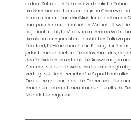
in dem Schreiben. Um eine vertrauliche Behand
die Nummer des Lizenzantrags an China weite
Informationen ausschließlich für den internen
europäischen und deutschen Wirtschaft wurde d
es jedoch nicht, hieß es von mehreren Wirtschaf
die als am dringendsten erachteten Fälle zu pri
Eskelund, EU-Kammerchef in Peking, der Zeitun
jedoch immer noch im Feuerlöschmodus, da je
den Zollverfahren erhebliche Auswirkungen auf 
Kammer setze sich weiterhin für eine langfristi
verfolgt seit April verschärfte Exportkontrolle
Deutsche und europäische Firmen erhalten nur v
manchen Unternehmen standen bereits die Fertig
Nachrichtenagentur