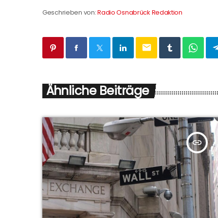
Geschrieben von:
Radio Osnabrück Redaktion
email
Ähnliche Beiträge
insert_link