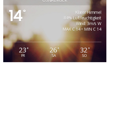
OSNABRÜCK
14
°
Klarer Himmel
84% Luftfeuchtigkeit
Wind: 3m/s W
MAX C 14 • MIN C 14
23
26
32
°
°
°
FR
SA
SO