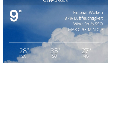
OSNABRÜCK
9
°
Ein paar Wolken
87% Luftfeuchtigkeit
Wind: 0m/s SSO
MAX C 9 • MIN C 9
28
35
27
°
°
°
SA
SO
MO