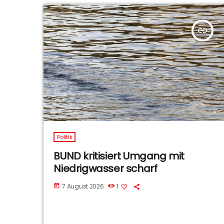
insert_link
Politik
BUND kritisiert Umgang mit
Niedrigwasser scharf
7 August 2026
1
today