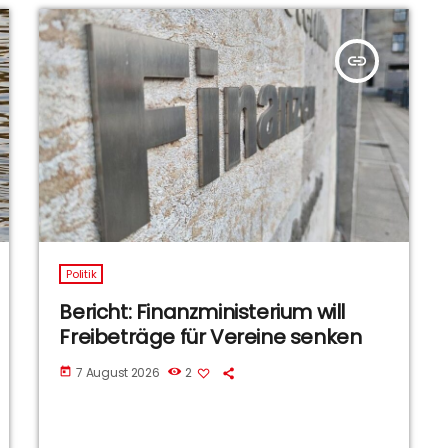
insert_link
Politik
Bericht: Finanzministerium will
Freibeträge für Vereine senken
7 August 2026
2
today