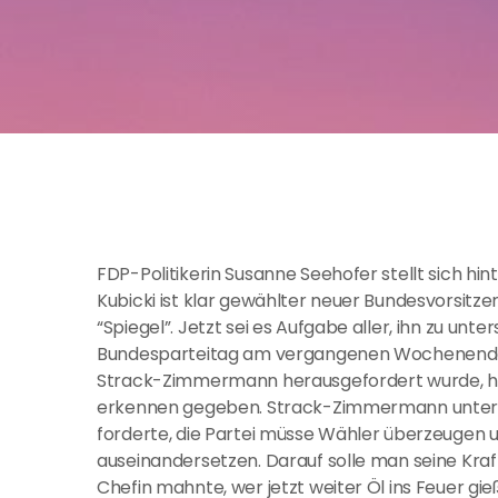
FDP-Politikerin Susanne Seehofer stellt sich hi
Kubicki ist klar gewählter neuer Bundesvorsitze
“Spiegel”. Jetzt sei es Aufgabe aller, ihn zu unt
Bundesparteitag am vergangenen Wochenende,
Strack-Zimmermann herausgefordert wurde, hatt
erkennen gegeben. Strack-Zimmermann unterla
forderte, die Partei müsse Wähler überzeugen u
auseinandersetzen. Darauf solle man seine Kra
Chefin mahnte, wer jetzt weiter Öl ins Feuer gi