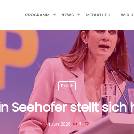
PROGRAMM
NEWS
MEDIATHEK
WIR Ü
Politik
in Seehofer stellt sich 
4 Juni 2026
8
today