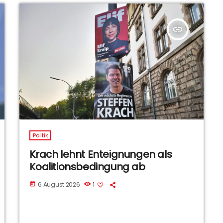
insert_link
Politik
Krach lehnt Enteignungen als
Koalitionsbedingung ab
6 August 2026
1
today