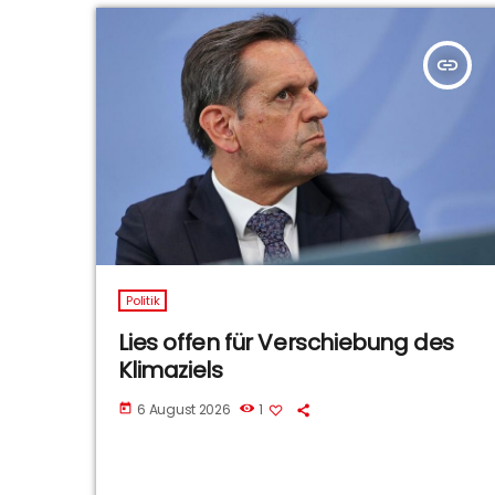
insert_link
Politik
Lies offen für Verschiebung des
Klimaziels
6 August 2026
1
today