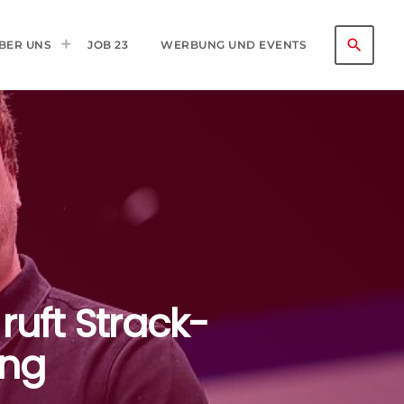
search
BER UNS
JOB 23
WERBUNG UND EVENTS
ruft Strack-
ung