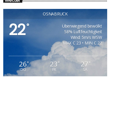
Wetter
OSNABRÜCK
22
°
Überwiegend bewölkt
58% Luftfeuchtigkeit
Wind: 5m/s WSW
MAX C 23 • MIN C 22
26
23
27
°
°
°
DO
FR
SA