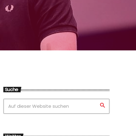
Suche
search