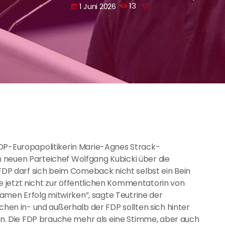
1 Juni 2026
13
today
FDP-Europapolitikerin Marie-Agnes Strack-
 neuen Parteichef Wolfgang Kubicki über die
 FDP darf sich beim Comeback nicht selbst ein Bein
 jetzt nicht zur öffentlichen Kommentatorin von
men Erfolg mitwirken”, sagte Teutrine der
schen in- und außerhalb der FDP sollten sich hinter
. Die FDP brauche mehr als eine Stimme, aber auch