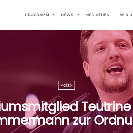
PROGRAMM
NEWS
MEDIATHEK
WIR Ü
Politik
umsmitglied Teutrine 
mmermann zur Ordn