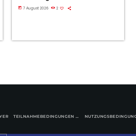
7 August 2026
2
today
YER
TEILNAHMEBEDINGUNGEN FÜR GEWINNSPIELE
NUTZUNGSBEDINGUN