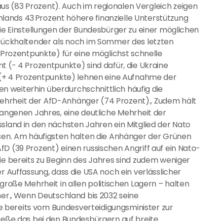
s (83 Prozent). Auch im regionalen Vergleich zeigen
ands 43 Prozent höhere finanzielle Unterstützung
Die Einstellungen der Bundesbürger zu einer möglichen
urückhaltender als noch im Sommer des letzten
3 Prozentpunkte) für eine möglichst schnelle
t (- 4 Prozentpunkte) sind dafür, die Ukraine
t (+ 4 Prozentpunkte) lehnen eine Aufnahme der
nen weiterhin überdurchschnittlich häufig die
ehrheit der AfD-Anhänger (74 Prozent)., Zudem hält
gangenen Jahres, eine deutliche Mehrheit der
ssland in den nächsten Jahren ein Mitglied der Nato
ssen. Am häufigsten halten die Anhänger der Grünen
D (39 Prozent) einen russischen Angriff auf ein Nato-
Wie bereits zu Beginn des Jahres sind zudem weniger
r Auffassung, dass die USA noch ein verlässlicher
große Mehrheit in allen politischen Lagern – halten
ner., Wenn Deutschland bis 2032 seine
 bereits vom Bundesverteidigungsminister zur
tieße das bei den Bundesbürgern auf breite