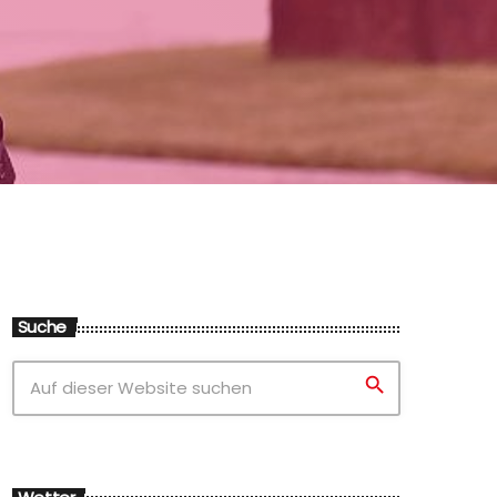
Suche
search