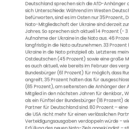
Deutschland sprechen sich die AfD-Anhänger au
sich Unterschiede: Während im Westen Deutschl
befürworten, sind es im Osten nur 35 Prozent., 
Nato-Mitgliedschaft der Ukraine sind derzeit z
Jahres. So sprechen sich aktuell 14 Prozent (- 
Aufnahme der Ukraine in die Nato aus. 46 Prozen
langfristig in die Nato aufzunehmen. 33 Prozen
Ukraine in die Nato prinzipiell ab. Letzteres mei
Ostdeutschen (45 Prozent) sowie eine große M
es auch aktuell, wie bereits im Februar des ver
Bundesbürger (61 Prozent) für möglich, dass Ru
angreift. 35 Prozent halten das für ausgeschlo
(85 Prozent), am seltensten die Anhänger der Af
Mitglied in den nächsten Jahren für denkbar., 
als ein Fünftel der Bundesbürger (18 Prozent) de
Partner für Deutschland sind. 80 Prozent – eine 
die USA nicht mehr für einen verlässlichen Part
Verteidigungsausgaben verdoppeln würde – wie
Erfüllung des neuen Nato-Ziels angekündigt – s