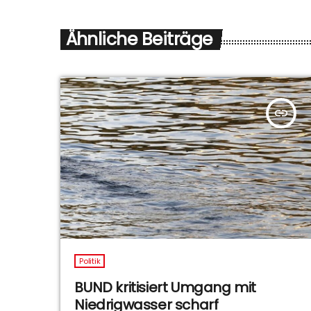
Ähnliche Beiträge
insert_link
Politik
BUND kritisiert Umgang mit
Niedrigwasser scharf