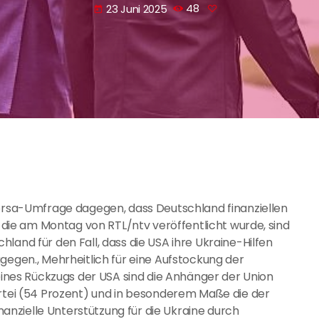
23 Juni 2025
48
today
Forsa-Umfrage dagegen, dass Deutschland finanziellen
g, die am Montag von RTL/ntv veröffentlicht wurde, sind
land für den Fall, dass die USA ihre Ukraine-Hilfen
gegen., Mehrheitlich für eine Aufstockung der
 eines Rückzugs der USA sind die Anhänger der Union
artei (54 Prozent) und in besonderem Maße die der
nzielle Unterstützung für die Ukraine durch