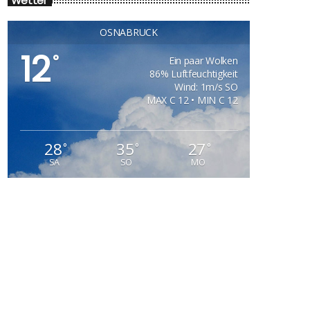
Wetter
OSNABRÜCK
12
°
Ein paar Wolken
86% Luftfeuchtigkeit
Wind: 1m/s SO
MAX C 12 • MIN C 12
28
35
27
°
°
°
SA
SO
MO