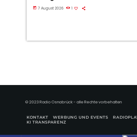
7 August 2026
1
today
© 2023 Radio Osnabrück - alle Rechte vorbehalten
KONTAKT
WERBUNG UND EVENTS
RADIOPLA
KI TRANSPARENZ