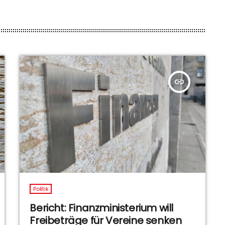
insert_link
Politik
Bericht: Finanzministerium will
Freibeträge für Vereine senken