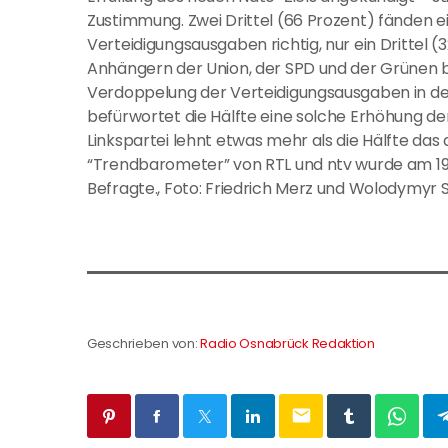
Zustimmung. Zwei Drittel (66 Prozent) fänden 
Verteidigungsausgaben richtig, nur ein Drittel 
Anhängern der Union, der SPD und der Grünen b
Verdoppelung der Verteidigungsausgaben in d
befürwortet die Hälfte eine solche Erhöhung d
Linkspartei lehnt etwas mehr als die Hälfte das
“Trendbarometer” von RTL und ntv wurde am 19. 
Befragte., Foto: Friedrich Merz und Wolodymyr S
Geschrieben von:
Radio Osnabrück Redaktion
email