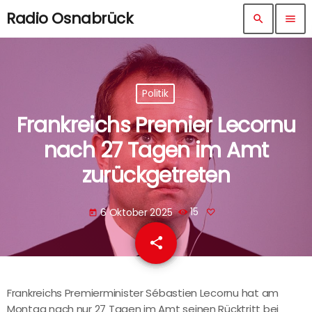
Radio Osnabrück
search
menu
Politik
Frankreichs Premier Lecornu
nach 27 Tagen im Amt
zurückgetreten
6 Oktober 2025
15
today
share
email
Frankreichs Premierminister Sébastien Lecornu hat am
Montag nach nur 27 Tagen im Amt seinen Rücktritt bei