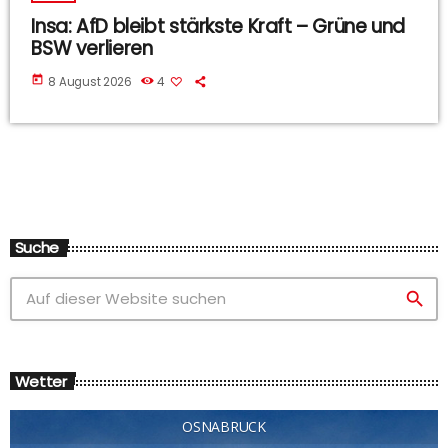
Insa: AfD bleibt stärkste Kraft – Grüne und
BSW verlieren
today
8 August 2026
4
Suche
search
Wetter
OSNABRÜCK