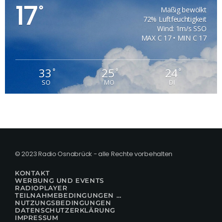
17
°
Mäßig bewölkt
72% Luftfeuchtigkeit
Wind: 1m/s SSO
MAX C 17 • MIN C 17
33
25
24
°
°
°
SO
MO
DI
© 2023 Radio Osnabrück - alle Rechte vorbehalten
KONTAKT
WERBUNG UND EVENTS
RADIOPLAYER
TEILNAHMEBEDINGUNGEN FÜR GEWINNSPIELE
NUTZUNGSBEDINGUNGEN
DATENSCHUTZERKLÄRUNG
IMPRESSUM