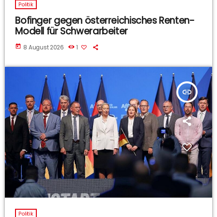
Politik
Bofinger gegen österreichisches Renten-
Modell für Schwerarbeiter
today
8 August 2026
1
insert_link
Politik