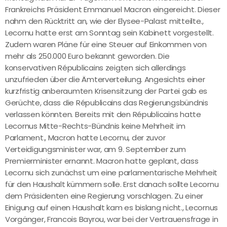
Frankreichs Präsident Emmanuel Macron eingereicht. Dieser
nahm den Rücktritt an, wie der Elysee-Palast mitteilte.,
Lecornu hatte erst am Sonntag sein Kabinett vorgestellt.
Zudem waren Pläne für eine Steuer auf Einkommen von
mehr als 250.000 Euro bekannt geworden. Die
konservativen Républicains zeigten sich allerdings
unzufrieden über die Ämterverteilung. Angesichts einer
kurzfristig anberaumten Krisensitzung der Partei gab es
Gerüchte, dass die Républicains das Regierungsbündnis
verlassen könnten. Bereits mit den Républicains hatte
Lecornus Mitte-Rechts-Bündnis keine Mehrheit im
Parlament., Macron hatte Lecornu, der zuvor
Verteidigungsminister war, am 9. September zum
Premierminister ernannt. Macron hatte geplant, dass
Lecornu sich zunächst um eine parlamentarische Mehrheit
für den Haushalt kümmern solle. Erst danach sollte Lecornu
dem Präsidenten eine Regierung vorschlagen. Zu einer
Einigung auf einen Haushalt kam es bislang nicht., Lecornus
Vorgänger, Francois Bayrou, war bei der Vertrauensfrage in