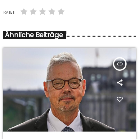
RATE IT
Ähnliche Beiträge
insert_link