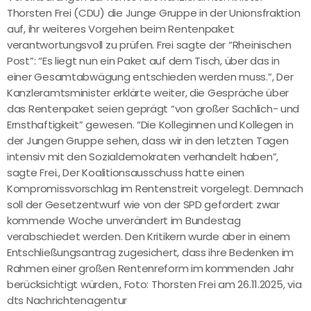
Thorsten Frei (CDU) die Junge Gruppe in der Unionsfraktion
auf, ihr weiteres Vorgehen beim Rentenpaket
verantwortungsvoll zu prüfen. Frei sagte der “Rheinischen
Post”: “Es liegt nun ein Paket auf dem Tisch, über das in
einer Gesamtabwägung entschieden werden muss.”, Der
Kanzleramtsminister erklärte weiter, die Gespräche über
das Rentenpaket seien geprägt “von großer Sachlich- und
Ernsthaftigkeit” gewesen. “Die Kolleginnen und Kollegen in
der Jungen Gruppe sehen, dass wir in den letzten Tagen
intensiv mit den Sozialdemokraten verhandelt haben”,
sagte Frei., Der Koalitionsausschuss hatte einen
Kompromissvorschlag im Rentenstreit vorgelegt. Demnach
soll der Gesetzentwurf wie von der SPD gefordert zwar
kommende Woche unverändert im Bundestag
verabschiedet werden. Den Kritikern wurde aber in einem
Entschließungsantrag zugesichert, dass ihre Bedenken im
Rahmen einer großen Rentenreform im kommenden Jahr
berücksichtigt würden., Foto: Thorsten Frei am 26.11.2025, via
dts Nachrichtenagentur