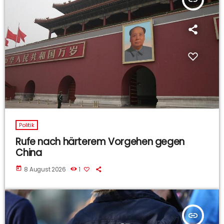
Politik
Rufe nach härterem Vorgehen gegen
China
today
8 August 2026
1
insert_link