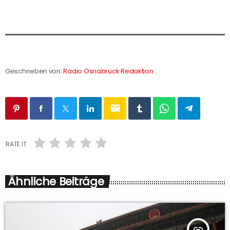
Geschrieben von:
Radio Osnabrück Redaktion
email
RATE IT
Ähnliche Beiträge
insert_link