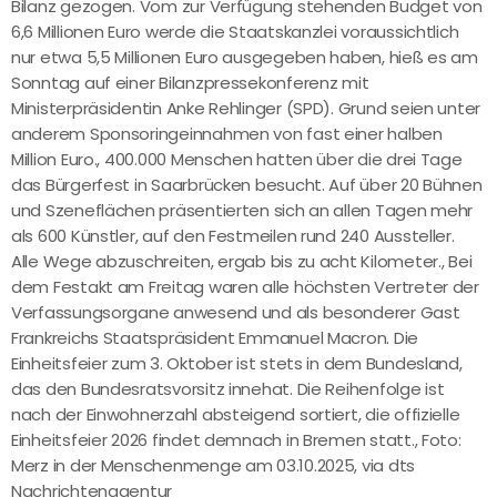
Bilanz gezogen. Vom zur Verfügung stehenden Budget von
6,6 Millionen Euro werde die Staatskanzlei voraussichtlich
nur etwa 5,5 Millionen Euro ausgegeben haben, hieß es am
Sonntag auf einer Bilanzpressekonferenz mit
Ministerpräsidentin Anke Rehlinger (SPD). Grund seien unter
anderem Sponsoringeinnahmen von fast einer halben
Million Euro., 400.000 Menschen hatten über die drei Tage
das Bürgerfest in Saarbrücken besucht. Auf über 20 Bühnen
und Szeneflächen präsentierten sich an allen Tagen mehr
als 600 Künstler, auf den Festmeilen rund 240 Aussteller.
Alle Wege abzuschreiten, ergab bis zu acht Kilometer., Bei
dem Festakt am Freitag waren alle höchsten Vertreter der
Verfassungsorgane anwesend und als besonderer Gast
Frankreichs Staatspräsident Emmanuel Macron. Die
Einheitsfeier zum 3. Oktober ist stets in dem Bundesland,
das den Bundesratsvorsitz innehat. Die Reihenfolge ist
nach der Einwohnerzahl absteigend sortiert, die offizielle
Einheitsfeier 2026 findet demnach in Bremen statt., Foto:
Merz in der Menschenmenge am 03.10.2025, via dts
Nachrichtenagentur