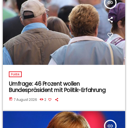
insert_link
Politik
Umfrage: 46 Prozent wollen
Bundespräsident mit Politik-Erfahrung
today
7 August 2026
2
insert_link