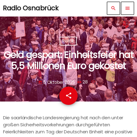
Radio Osnabrück
search
menu
Politik
Geld gespart: Einheitsfeier hat
5,5 Millionen Euro gekostet
5 Oktober 2025
28
today
share
email
Die saarländische Landesregierung hat nach den unter
großen Sicherheitsvorkehrungen durchgeführten
Feierlichkeiten zum Tag der Deutschen Einheit eine positive