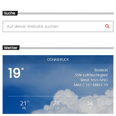
Suche
search
Wetter
OSNABRÜCK
19
°
Bedeckt
55% Luftfeuchtigkeit
Wind: 1m/s NNO
MAX C 19 • MIN C 19
21
28
34
°
°
°
FR
SA
SO