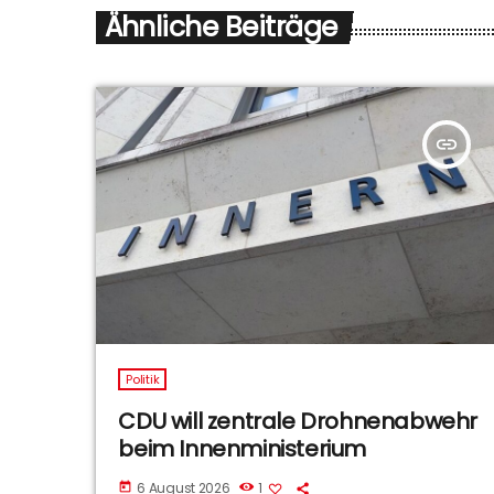
Ähnliche Beiträge
insert_link
Politik
CDU will zentrale Drohnenabwehr
beim Innenministerium
6 August 2026
1
today