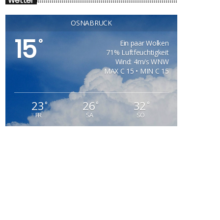
Wetter
OSNABRÜCK
15
°
Ein paar Wolken
71% Luftfeuchtigkeit
Wind: 4m/s WNW
MAX C 15 • MIN C 15
23
26
32
°
°
°
FR
SA
SO