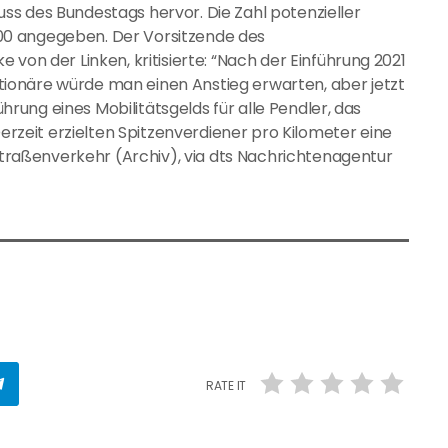
s des Bundestags hervor. Die Zahl potenzieller
00 angegeben. Der Vorsitzende des
von der Linken, kritisierte: “Nach der Einführung 2021
ionäre würde man einen Anstieg erwarten, aber jetzt
führung eines Mobilitätsgelds für alle Pendler, das
eit erzielten Spitzenverdiener pro Kilometer eine
 Straßenverkehr (Archiv), via dts Nachrichtenagentur
RATE IT