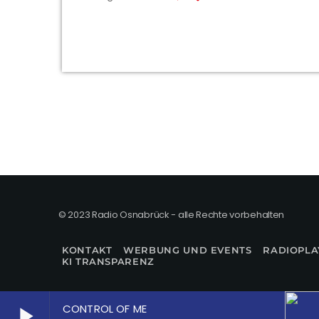
© 2023 Radio Osnabrück - alle Rechte vorbehalten
KONTAKT
WERBUNG UND EVENTS
RADIOPLA
KI TRANSPARENZ
CONTROL OF ME
play_arrow