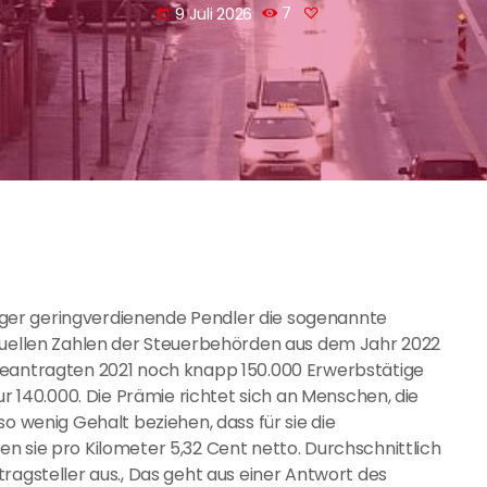
9 Juli 2026
7
today
ger geringverdienende Pendler die sogenannte
ktuellen Zahlen der Steuerbehörden aus dem Jahr 2022
beantragten 2021 noch knapp 150.000 Erwerbstätige
ur 140.000. Die Prämie richtet sich an Menschen, die
so wenig Gehalt beziehen, dass für sie die
n sie pro Kilometer 5,32 Cent netto. Durchschnittlich
ragsteller aus., Das geht aus einer Antwort des