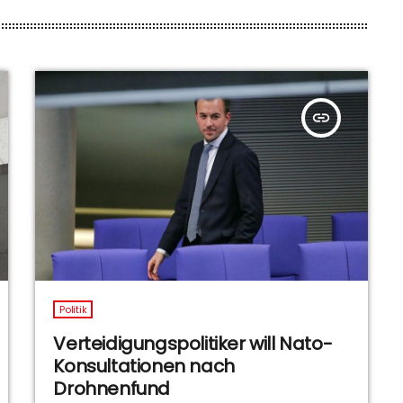
insert_link
Politik
Verteidigungspolitiker will Nato-
Konsultationen nach
Drohnenfund