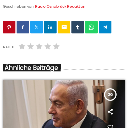
Geschrieben von:
Radio Osnabrück Redaktion
email
RATE IT
Ähnliche Beiträge
insert_link