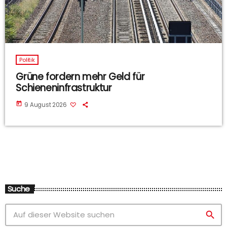
Politik
Grüne fordern mehr Geld für
Schieneninfrastruktur
today
9 August 2026
Suche
search