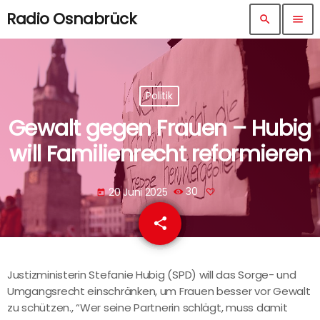
Radio Osnabrück
search
menu
Politik
Gewalt gegen Frauen – Hubig
will Familienrecht reformieren
20 Juni 2025
30
today
share
email
Justizministerin Stefanie Hubig (SPD) will das Sorge- und
Umgangsrecht einschränken, um Frauen besser vor Gewalt
zu schützen., “Wer seine Partnerin schlägt, muss damit