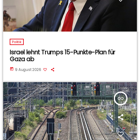
Politik
Israel lehnt Trumps 15-Punkte-Plan für
Gaza ab
today
9 August 2026
insert_link