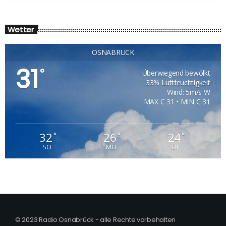
Wetter
OSNABRÜCK
31
°
Überwiegend bewölkt
33% Luftfeuchtigkeit
Wind: 5m/s W
MAX C 31 • MIN C 31
32
26
24
°
°
°
SO
MO
DI
© 2023 Radio Osnabrück - alle Rechte vorbehalten