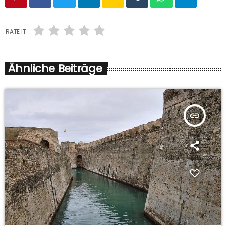
RATE IT
Ähnliche Beiträge
insert_link