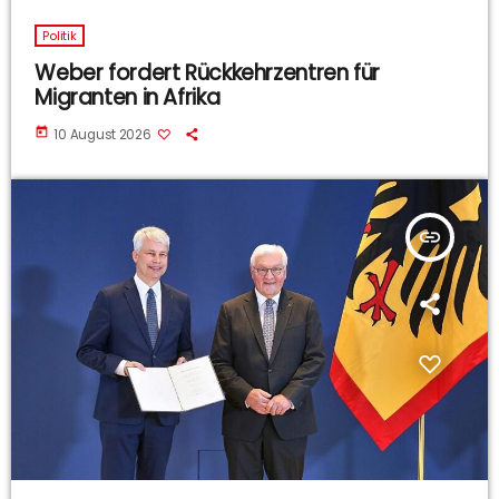
Politik
Weber fordert Rückkehrzentren für
Migranten in Afrika
today
10 August 2026
insert_link