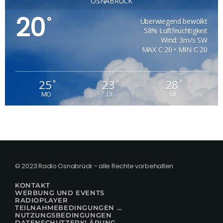
OSNABRÜCK
20
°
Überwiegend bewölkt
58% Luftfeuchtigkeit
Wind: 3m/s SW
MAX C 20 • MIN C 20
25
23
28
°
°
°
MO
DI
MI
© 2023 Radio Osnabrück - alle Rechte vorbehalten
KONTAKT
WERBUNG UND EVENTS
RADIOPLAYER
TEILNAHMEBEDINGUNGEN FÜR GEWINNSPIELE
NUTZUNGSBEDINGUNGEN
DATENSCHUTZERKLÄRUNG