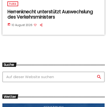
Politik
Herrenknecht unterstützt Auswechslung
des Verkehrsministers
today
10 August 2026
Suche
search
Wetter