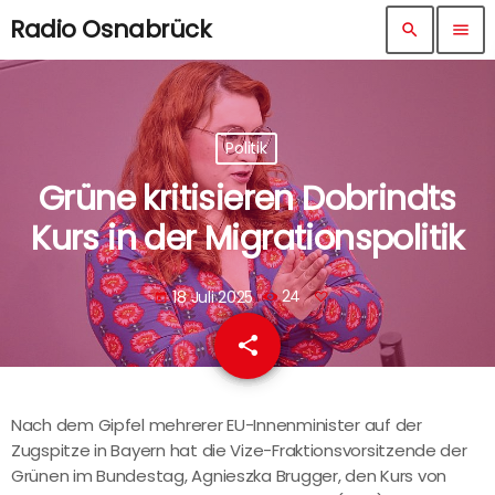
Radio Osnabrück
search
menu
Politik
Grüne kritisieren Dobrindts
Kurs in der Migrationspolitik
18 Juli 2025
24
today
share
email
Nach dem Gipfel mehrerer EU-Innenminister auf der
Zugspitze in Bayern hat die Vize-Fraktionsvorsitzende der
Grünen im Bundestag, Agnieszka Brugger, den Kurs von