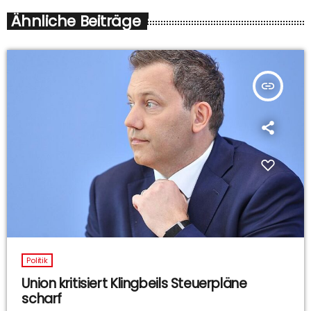
Ähnliche Beiträge
insert_link
Politik
Union kritisiert Klingbeils Steuerpläne
scharf