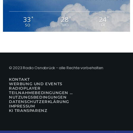
33
28
24
°
°
°
SO
MO
DI
© 2023 Radio Osnabrück - alle Rechte vorbehalten
KONTAKT
WERBUNG UND EVENTS
RADIOPLAYER
TEILNAHMEBEDINGUNGEN FÜR GEWINNSPIELE
NUTZUNGSBEDINGUNGEN
DATENSCHUTZERKLÄRUNG
IMPRESSUM
KI TRANSPARENZ