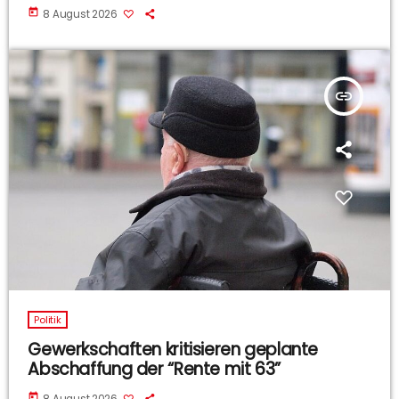
today
8 August 2026
insert_link
Politik
Gewerkschaften kritisieren geplante
Abschaffung der “Rente mit 63”
today