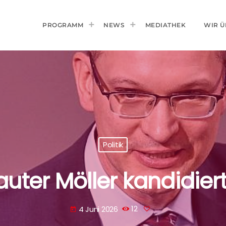
PROGRAMM
NEWS
MEDIATHEK
WIR Ü
Politik
uter Möller kandidiert
4 Juni 2026
12
today