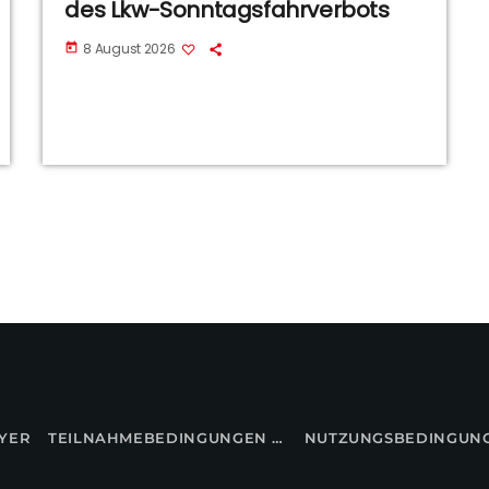
des Lkw-Sonntagsfahrverbots
8 August 2026
today
YER
TEILNAHMEBEDINGUNGEN FÜR GEWINNSPIELE
NUTZUNGSBEDINGUN