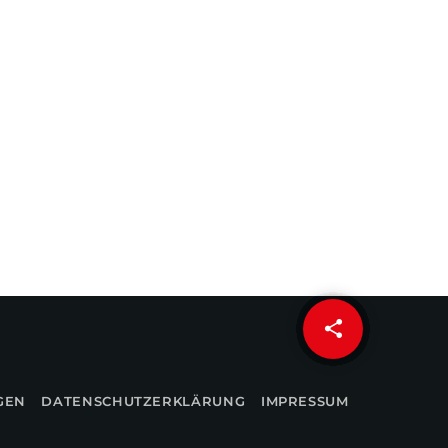
share
email
GEN
DATENSCHUTZERKLÄRUNG
IMPRESSUM