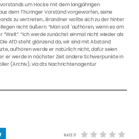
esvorstands um Höcke mit dem langjährigen
 aus dem Thüringer Vorstand vorgeworfen, seine
nds zu vertreten., Brandner wollte sich zu der hinter
llegen nicht äußern. “Man soll `aufhören, wenn es am
r “Welt”. “Ich werde zunächst einmal nicht wieder als
Die AfD steht glänzend da, wir sind mit Abstand
zte, aufhören werde er natürlich nicht, dafür seien
ber er werde in nächster Zeit andere Schwerpunkte in
Möller (Archiv), via dts Nachrichtenagentur
RATE IT