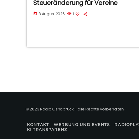
Steueränderung für Vereine
8 August 2026
1
today
© 2023 Radio Osnabrück - alle Rechte vorbehalten
KONTAKT
WERBUNG UND EVENTS
RADIOPLA
KI TRANSPARENZ