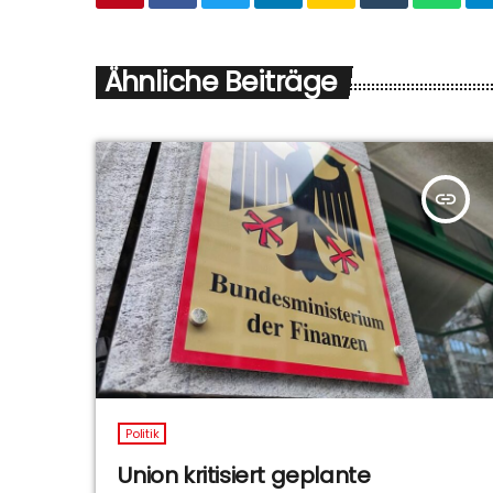
Ähnliche Beiträge
insert_link
Politik
Union kritisiert geplante