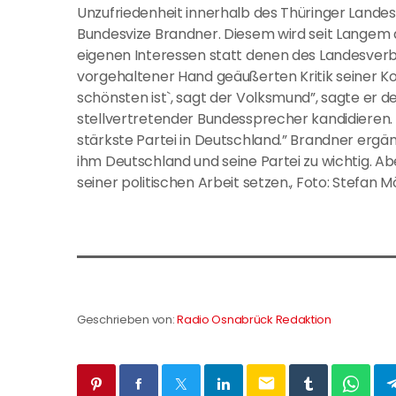
Unzufriedenheit innerhalb des Thüringer Land
Bundesvize Brandner. Diesem wird seit Langem
eigenen Interessen statt denen des Landesverba
vorgehaltener Hand geäußerten Kritik seiner Ko
schönsten ist`, sagt der Volksmund”, sagte er de
stellvertretender Bundessprecher kandidieren. 
stärkste Partei in Deutschland.” Brandner ergän
ihm Deutschland und seine Partei zu wichtig. A
seiner politischen Arbeit setzen., Foto: Stefan 
Geschrieben von:
Radio Osnabrück Redaktion
email