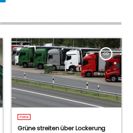
insert_link
Politik
Grüne streiten über Lockerung