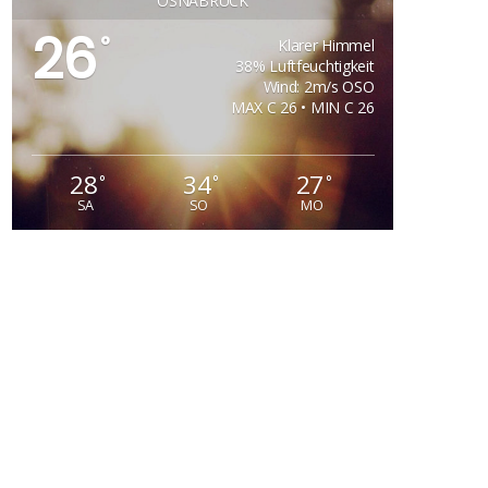
OSNABRÜCK
26
°
Klarer Himmel
38% Luftfeuchtigkeit
Wind: 2m/s OSO
MAX C 26 • MIN C 26
28
34
27
°
°
°
SA
SO
MO