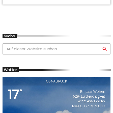
Suche
search
Wetter
OSNABRÜCK
17
°
Ein paar Wolken
62% Luftfeuchtigkeit
Wind: 4m/s WNW
MAX C 17 • MIN C 17