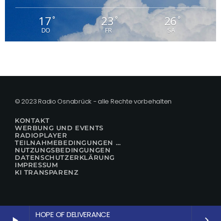
17
23
26
°
°
°
DO
FR
SA
© 2023 Radio Osnabrück - alle Rechte vorbehalten
KONTAKT
WERBUNG UND EVENTS
RADIOPLAYER
TEILNAHMEBEDINGUNGEN FÜR GEWINNSPIELE
NUTZUNGSBEDINGUNGEN
DATENSCHUTZERKLÄRUNG
IMPRESSUM
KI TRANSPARENZ
HOPE OF DELIVERANCE
play_arrow
keyboard_arrow_right