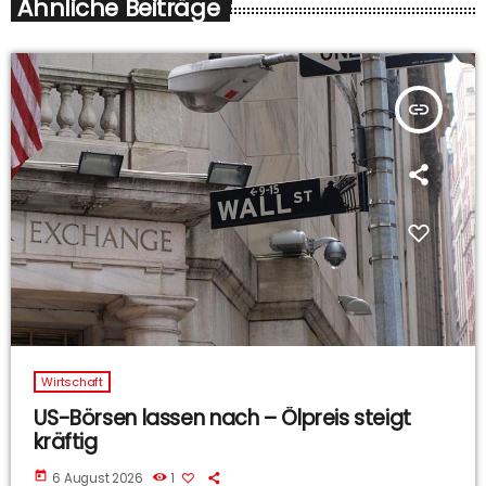
Ähnliche Beiträge
insert_link
Wirtschaft
US-Börsen lassen nach – Ölpreis steigt
kräftig
today
6 August 2026
1