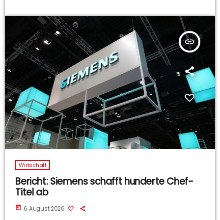
insert_link
Wirtschaft
Bericht: Siemens schafft hunderte Chef-
Titel ab
today
6 August 2026