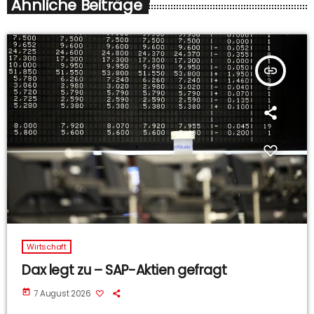
Ähnliche Beiträge
insert_link
Wirtschaft
Dax legt zu – SAP-Aktien gefragt
today
7 August 2026