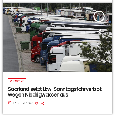
insert_link
Wirtschaft
Saarland setzt Lkw-Sonntagsfahrverbot
wegen Niedrigwasser aus
today
7 August 2026