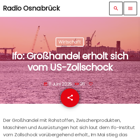
Radio Osnabrück
search
menu
Wirtschaft
Ifo: Großhandel erholt sich
vom US-Zollschock
11 Juni 2025
26
today
share
email
Der Großhandel mit Rohstoffen, Zwischenprodukten,
Maschinen und Ausrüstungen hat sich laut dem Ifo-Institut
vom Zollschock vorübergehend erholt., Im Mai stieg das