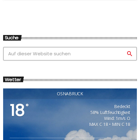
Suche
search
Wetter
OSNABRÜCK
18
°
Bedeckt
58% Luftfeuchtigkeit
Wind: 1m/s O
MAX C 18 • MIN C 18