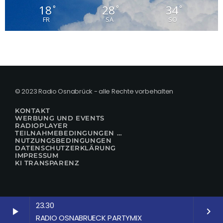
18
28
34
°
°
°
FR
SA
SO
© 2023 Radio Osnabrück - alle Rechte vorbehalten
KONTAKT
WERBUNG UND EVENTS
RADIOPLAYER
TEILNAHMEBEDINGUNGEN FÜR GEWINNSPIELE
NUTZUNGSBEDINGUNGEN
DATENSCHUTZERKLÄRUNG
IMPRESSUM
KI TRANSPARENZ
23.30
play_arrow
keyboard_arrow_right
RADIO OSNABRUECK PARTYMIX