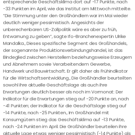
entsprechende Geschäftsklima dort auf -17 Punkte, nach
-33 Punkten im April, wie das Institut am Mittwoch mitteilte.
“Die Stimmung unter den Großhändlern war im Mai wieder
deutlich weniger pessimistisch. Angesichts der
unberechenbaren US-Zollpolitik wäre es aber zu früh,
Entwarnung zu geben”, sagte Ifo-Branchenexpertin Ulrike
Mandalka., Dieses spezifische Segment des Großhandels,
der sogenannte Produktionsverbindungshandel, ist das
Bindeglied zwischen Herstellern beziehungsweise Erzeugern
und Abnehmern sowie Verarbeitendem Gewerbe,
Handwerk und Bauwirtschaft. Er gilt daher als Frühindikator
für die Wirtschaftsentwicklung., Die Großhändler beurteilten
sowohl ihre aktuelle Geschäftslage als auch ihre
Erwartungen deutlich besser als noch im Vormonat: Der
Indikator für die Erwartungen stieg auf -20 Punkte an, nach
-41 Punkten; der Indikator für die Geschäftslage stieg auf
-14 Punkte, nach -25 Punkten., Im Großhandel mit
Konsumgütern stieg das Geschäftsklima auf -13 Punkte,
nach -24 Punkten im April. Die Großhändler beurteilen ihre
aktuelle Lage etwas weniger pessimistisch (-14 Punkte) als