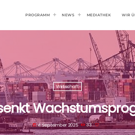
PROGRAMM
NEWS
MEDIATHEK
WIR Ü
Wirtschaft
ut senkt Wachstumsprog
4 September 2025
33
today