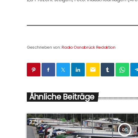
Geschrieben von:
Radio Osnabrück Redaktion
email
Ähnliche Beiträge
insert_link