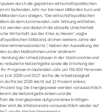
mpulsen durch die geplanten wirtschaftspolitischen
n im laufenden Jahr nur bei neun Milliarden Euro und
illiarden Euro steigen., “Die wirtschaftspolitischen
allem ab dem kommenden Jahr Wirkung entfalten.
t werden und dadurch die aktuelle Unsicherheit
sche Wirtschaft aus der Krise zu hieven”, sagte
ftspolitischen Stillstand, drohen weitere Jahre der
 Unternehmensstandorts.”, Neben der Ausweitung der
zählen zu den Maßnahmen unter anderem
e Senkung der Umsatzsteuer in der Gastronomie und
, reduzierte Netzentgelte sowie die Erhöhung der
aut Ifo-Prognose im laufenden Jahr um 155.000 Personen
n. Erst 2026 und 2027 dürfte die Arbeitslosigkeit
on dürfte bis 2026 leicht auf 2,1 Prozent sinken,
Prozent lag. Die Energiepreise werden voraussichtlich
derem die Netzentgelte sinken und die
ten die Energiepreise aufgrund eines kräftigen
r wird die Inflationsrate voraussichtlich wieder auf
chiv), via dts Nachrichtenagentur