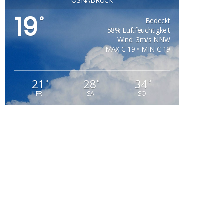
OSNABRÜCK
19
°
Bedeckt
58% Luftfeuchtigkeit
Wind: 3m/s NNW
MAX C 19 • MIN C 19
21
28
34
°
°
°
FR
SA
SO