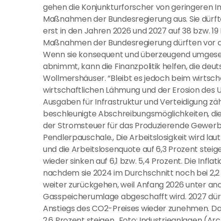
gehen die Konjunkturforscher von geringeren I
Maßnahmen der Bundesregierung aus. Sie dürfte
erst in den Jahren 2026 und 2027 auf 38 bzw. 19 M
Maßnahmen der Bundesregierung dürften vor 
Wenn sie konsequent und überzeugend umgesetz
abnimmt, kann die Finanzpolitik helfen, die deut
Wollmershäuser. “Bleibt es jedoch beim wirtscha
wirtschaftlichen Lähmung und der Erosion des
Ausgaben für Infrastruktur und Verteidigung 
beschleunigte Abschreibungsmöglichkeiten, di
der Stromsteuer für das Produzierende Gewerbe
Pendlerpauschale., Die Arbeitslosigkeit wird l
und die Arbeitslosenquote auf 6,3 Prozent steige
wieder sinken auf 6,1 bzw. 5,4 Prozent. Die Inflati
nachdem sie 2024 im Durchschnitt noch bei 2,2 
weiter zurückgehen, weil Anfang 2026 unter an
Gasspeicherumlage abgeschafft wird. 2027 dürf
Anstiegs des CO2-Preises wieder zunehmen. Dahe
2,6 Prozent steigen., Foto: Industrieanlagen (Ar