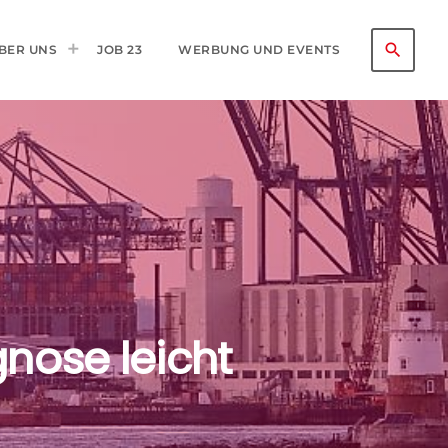
search
BER UNS
JOB 23
WERBUNG UND EVENTS
nose leicht